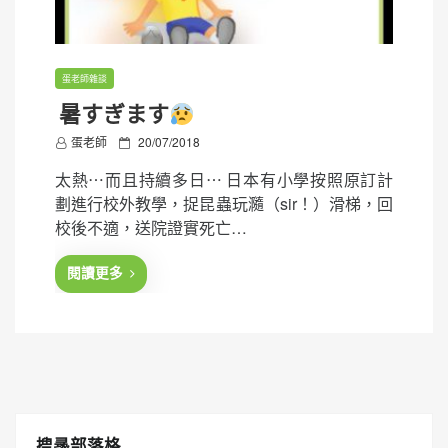
蛋老師雜談
暑すぎます
P
蛋老師
20/07/2018
o
太熱⋯而且持續多日⋯ 日本有小學按照原訂計
s
劃進行校外教學，捉昆蟲玩瀡（sir！）滑梯，回
t
校後不適，送院證實死亡…
e
d
閱讀更多
o
n
搜㝷部落格