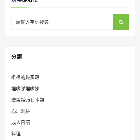
Search
for:
分類
咀裡的雞蛋殼
埋嚟睇埋嚟揀
廣東話vs日本語
心理測驗
成人日語
料理