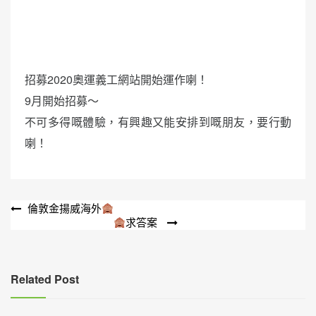
招募2020奧運義工網站開始運作喇！
9月開始招募～
不可多得嘅體驗，有興趣又能安排到嘅朋友，要行動
喇！
文
倫敦金揚威海外
求答案
章
導
覽
Related Post