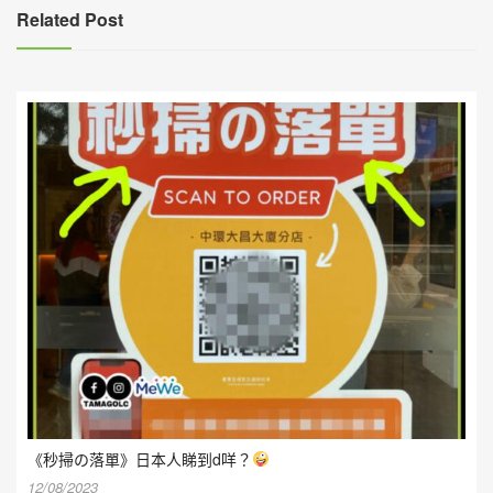
覽
Related Post
《秒掃の落單》日本人睇到d咩？
12/08/2023