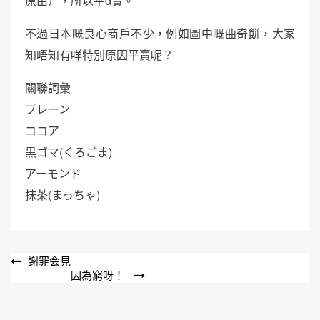
原由），所以平d賣。
不過日本嘅良心商戶不少，例如圖中嘅曲奇餅，大家
知唔知有咩特別原因平賣呢？
關聯詞彙
プレーン
ココア
黒ゴマ(くろごま)
アーモンド
抹茶(まっちゃ)
文
謝罪会見
因為窮呀！
章
導