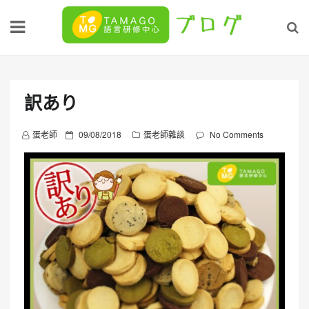
Skip
to
content
訳あり
P
蛋老師
09/08/2018
蛋老師雜談
No Comments
o
s
t
e
d
o
n