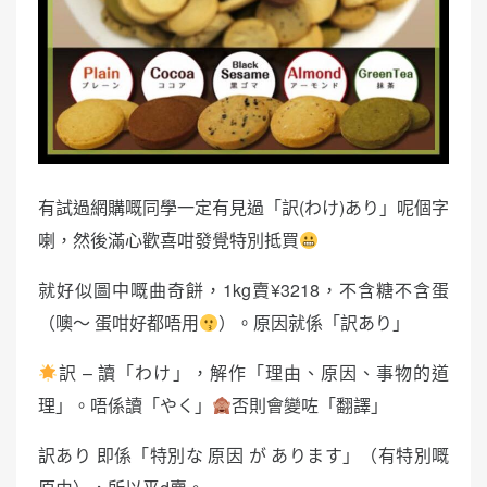
有試過網購嘅同學一定有見過「訳(わけ)あり」呢個字
喇，然後滿心歡喜咁發覺特別抵買
就好似圖中嘅曲奇餅，1kg賣¥3218，不含糖不含蛋
（噢～ 蛋咁好都唔用
）。原因就係「訳あり」
訳 – 讀「わけ」，解作「理由、原因、事物的道
理」。唔係讀「やく」
否則會變咗「翻譯」
訳あり 即係「特別な 原因 が あります」（有特別嘅