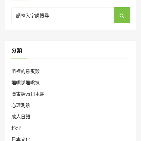
Search
for:
分類
咀裡的雞蛋殼
埋嚟睇埋嚟揀
廣東話vs日本語
心理測驗
成人日語
料理
日本文化