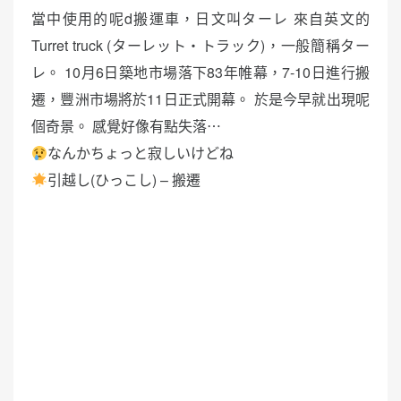
當中使用的呢d搬運車，日文叫ターレ 來自英文的
Turret truck (ターレット・トラック)，一般簡稱ター
レ。 10月6日築地市場落下83年帷幕，7-10日進行搬
遷，豐洲市場將於11日正式開幕。 於是今早就出現呢
個奇景。 感覺好像有點失落⋯
なんかちょっと寂しいけどね
引越し(ひっこし) – 搬遷