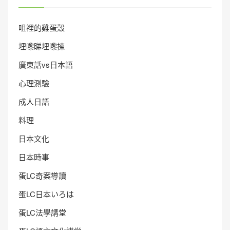
咀裡的雞蛋殼
埋嚟睇埋嚟揀
廣東話vs日本語
心理測驗
成人日語
料理
日本文化
日本時事
蛋LC奇案導讀
蛋LC日本いろは
蛋LC法學講堂