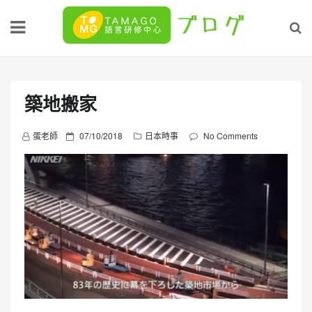
Skip
to
content
築地搬家
P
蛋老師
07/10/2018
日本時事
No Comments
o
s
t
e
d
o
n