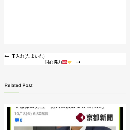
文
玉入れ(たまいれ)
同心協力
章
導
覽
Related Post