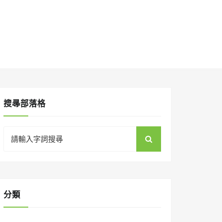
搜㝷部落格
Search
for:
分類