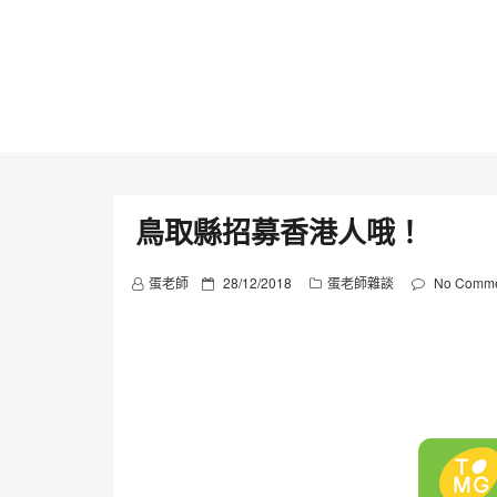
Skip
to
content
鳥取縣招募香港人哦！
P
蛋老師
28/12/2018
蛋老師雜談
No Comme
o
s
t
e
d
o
n