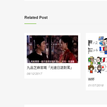
導
覽
Related Post
九品芝麻官嘅「光速日語對罵」
08/12/2017
W杯
01/07/2018