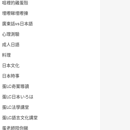
咀裡的雞蛋殼
埋嚟睇埋嚟揀
廣東話vs日本語
心理測驗
成人日語
料理
日本文化
日本時事
蛋LC奇案導讀
蛋LC日本いろは
蛋LC法學講堂
蛋LC語言文化講堂
蛋老師陪你睇