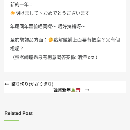
新的一年：
明けまして、おめでとうございます！
年尾同年頭係唔同㗎～ 唔好搞錯呀～
至於裝飾品方面：
點解鏡餅上面要有把扇？又有個
橙呢？
（蛋老師聽過最有創意嘅答案係: 消滯 orz ）
文
飾り切り(かざりぎり)
謹賀新年
章
導
覽
Related Post