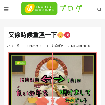
Skip
to
content
又係時候重溫一下
P
蛋老師
31/12/2018
蛋老師雜談
No Comments
o
s
t
e
d
o
n