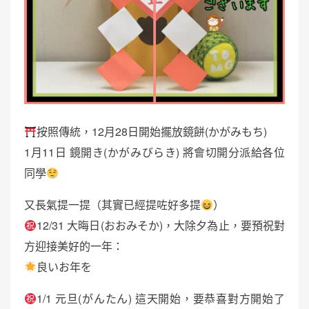
按照傳統，12月28日開始擺放鏡餅(かがみもち)
1月11日 鏡開き(かがみびらき) 將會切開分派給各位
同學
又長氣提一提（其實已經提咗好多提
）
12/31 大晦日(おおみそか)，大除夕為止，要預祝對
方迎接美好的一年：
良いお年を
1/1 元旦(がんたん) 這天開始，要恭喜對方開始了