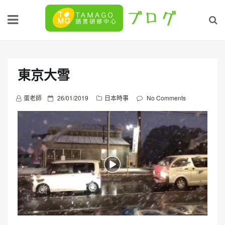
Skip
to
content
東京大雪
P
蛋老師
26/01/2019
日本時事
No Comments
o
s
t
e
d
o
n