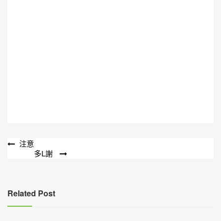
文
注意
多L謝
章
導
覽
Related Post