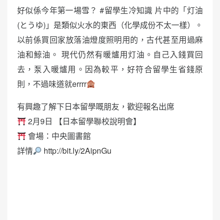
好似係今年第一場雪？ #留學生冷知識 片中的「灯油
(とうゆ)」是類似火水的東西（化學成份不太一樣）。
以前係買回家放落油燈度照明用的，古代甚至用過麻
油和鯨油。 現代仍然有暖爐用灯油。自己入錢買回
去，泵入暖爐用。因為較平，好符合留學生省錢原
則，不過味道就errrr
有興趣了解下日本留學嘅朋友，歡迎報名出席
2月9日 【日本留學聯校說明會】
會場：中央圖書館
詳情
http://bit.ly/2AipnGu