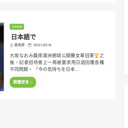
日本時事
日本語で
P
蛋老師
30/01/2019
o
大坂なおみ贏得澳洲網球公開賽女單冠軍
之
s
t
後，記者招待會上一再被要求用日語回覆各種
e
不同問題。 「今の気持ちを日本…
d
o
n
閱讀更多