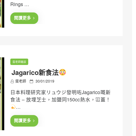
Rings …
d
o
n
閱讀更多
蛋老師雜談
Jagarico新食法
P
蛋老師
30/01/2019
o
日本料理研究家リュウジ發明咗Jagarico嘅新
s
t
食法 – 放埋芝士，加鹽同150cc熱水，冚蓋！
e
…
d
o
n
閱讀更多