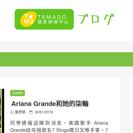
日本時事
Ariana Grande和她的柒輪
P
蛋老師
30/01/2019
o
同學通報話睇到消息，美國歌手 Ariana
s
t
Grande紋咗個歌名7 Rings嘅日文喺手掌。7
e