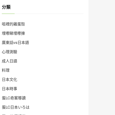
分類
咀裡的雞蛋殼
埋嚟睇埋嚟揀
廣東話vs日本語
心理測驗
成人日語
料理
日本文化
日本時事
蛋LC奇案導讀
蛋LC日本いろは