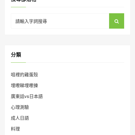
Search
for:
分類
咀裡的雞蛋殼
埋嚟睇埋嚟揀
廣東話vs日本語
心理測驗
成人日語
料理