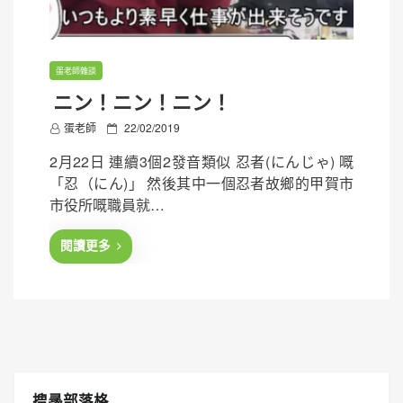
蛋老師雜談
ニン！ニン！ニン！
P
蛋老師
22/02/2019
o
2月22日 連續3個2發音類似 忍者(にんじゃ) 嘅
s
「忍（にん)」 然後其中一個忍者故鄉的甲賀市
t
市役所嘅職員就…
e
d
閱讀更多
o
n
搜㝷部落格