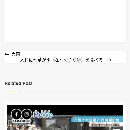
文
大雨
人日に七草がゆ（ななくさがゆ）を食べる
章
導
覽
Related Post