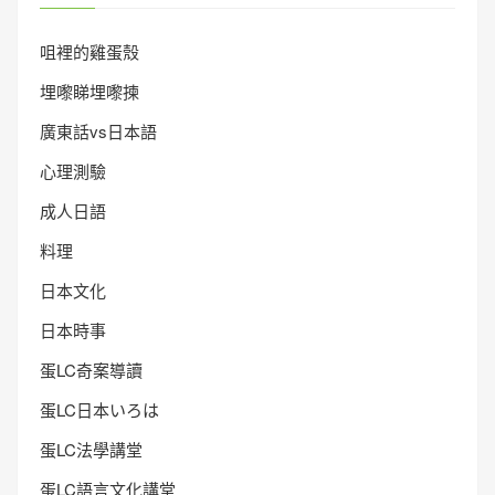
咀裡的雞蛋殼
埋嚟睇埋嚟揀
廣東話vs日本語
心理測驗
成人日語
料理
日本文化
日本時事
蛋LC奇案導讀
蛋LC日本いろは
蛋LC法學講堂
蛋LC語言文化講堂