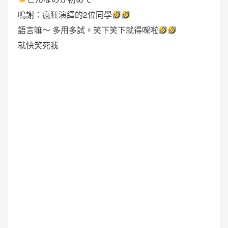
鳴謝：瘋狂演繹的2位同學
語言嘛～ 多用多試。笑下笑下就得㗎啦
就快笑死我