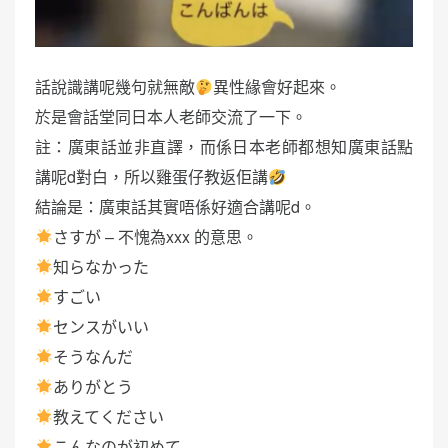
話說識講呢幾句就無敵
異性緣會好起來。
於是會話堂同日本人老師交流了一下。
註：廣東話並非直譯，而係日本老師都想知廣東話點
講呢d對白，所以雞蛋仔教返佢講
結論是：廣東話其實唔係好適合講呢d。
さすが – 不愧為xxx 的意思。
知らなかった
すごい
センスがいい
そうなんだ
ありがとう
教えてください
こんなのが初めて