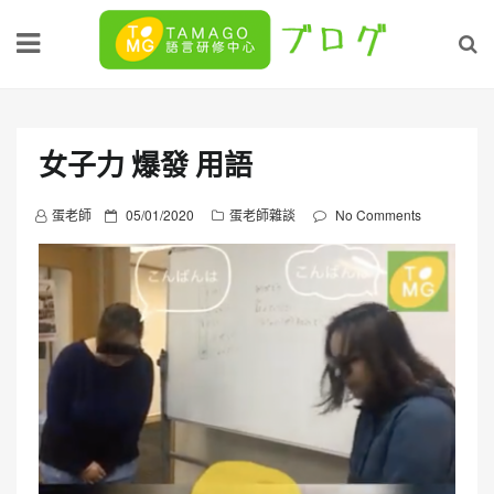
Skip
to
content
女子力 爆發 用語
P
蛋老師
05/01/2020
蛋老師雜談
No Comments
o
s
t
e
d
o
n