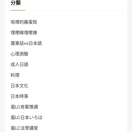
分類
咀裡的雞蛋殼
埋嚟睇埋嚟揀
廣東話vs日本語
心理測驗
成人日語
料理
日本文化
日本時事
蛋LC奇案導讀
蛋LC日本いろは
蛋LC法學講堂