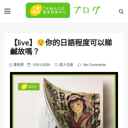
Skip
to
content
【live】
你的日語程度可以睇
鹹故嗎？
P
蛋老師
12/01/2020
成人日語
No Comments
o
s
t
e
d
o
n