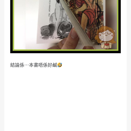
結論係⋯本書唔係好鹹