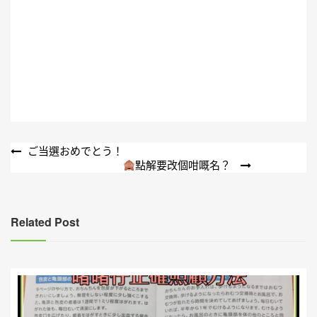
文
ご当選おめでとう！
點解要改個咁嘅名？
章
導
覽
Related Post