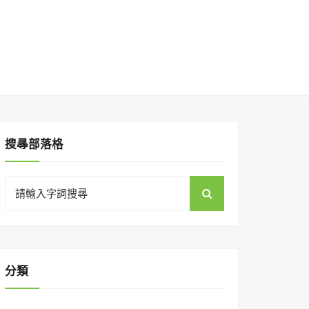
搜㝷部落格
Search
for:
分類