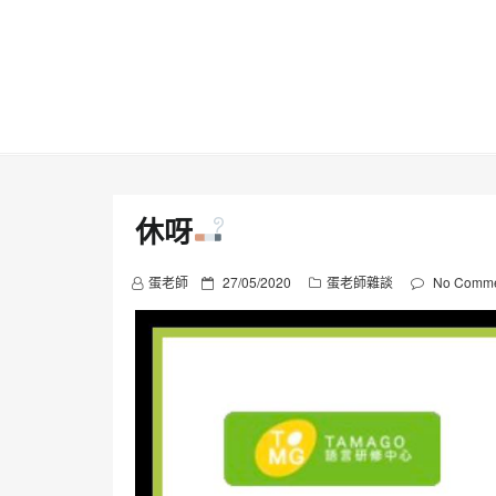
Skip
to
content
休呀
P
蛋老師
27/05/2020
蛋老師雜談
No Comme
o
s
t
e
d
o
n