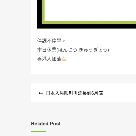
停課不停學。
本日休業(ほんじつ きゅうぎょう)
香港人加油
文
日本入境限制再延長到6月底
章
導
覽
Related Post