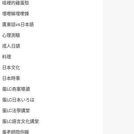
咀裡的雞蛋殼
埋嚟睇埋嚟揀
廣東話vs日本語
心理測驗
成人日語
料理
日本文化
日本時事
蛋LC奇案導讀
蛋LC日本いろは
蛋LC法學講堂
蛋LC語言文化講堂
蛋老師陪你睇