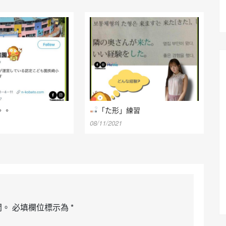
。。
「た形」練習
08/11/2021
開。
必填欄位標示為
*