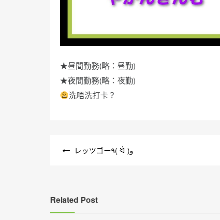
★昼間勤務(略：昼勤)
★夜間勤務(略：夜勤)
洗唔洗打卡？
文
レッツゴー٩( ᐛ )و
章
導
覽
Related Post