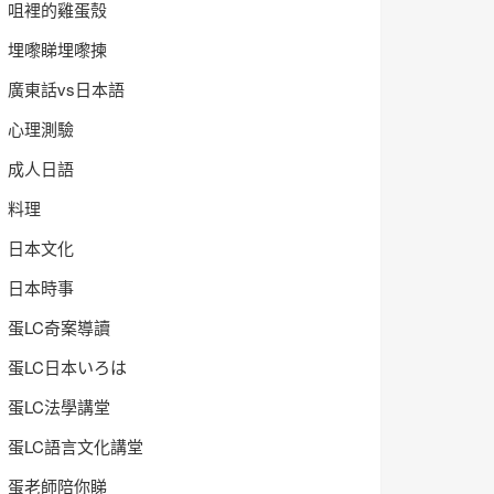
咀裡的雞蛋殼
埋嚟睇埋嚟揀
廣東話vs日本語
心理測驗
成人日語
料理
日本文化
日本時事
蛋LC奇案導讀
蛋LC日本いろは
蛋LC法學講堂
蛋LC語言文化講堂
蛋老師陪你睇