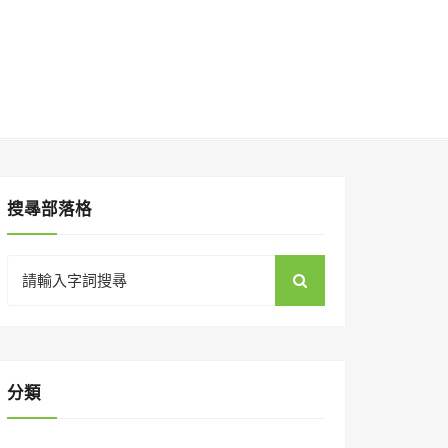
搜㝷部落格
Search
for:
分類