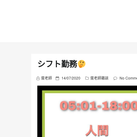
Skip
to
content
シフト勤務
P
蛋老師
14/07/2020
蛋老師雜談
No Comme
o
s
t
e
d
o
n