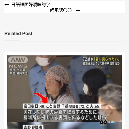
文
日語裡面好曖昧的字
唔承認〇〇
章
導
覽
Related Post