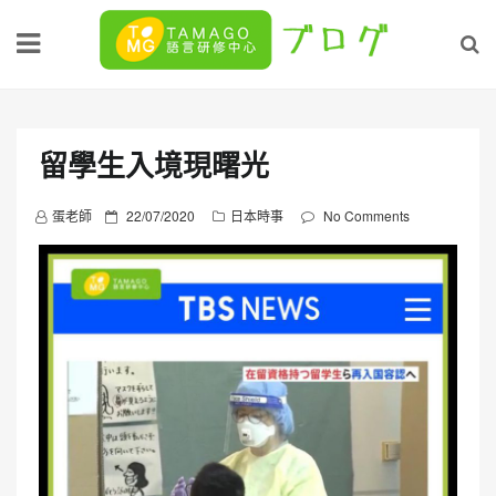
Skip
to
content
留學生入境現曙光
P
蛋老師
22/07/2020
日本時事
No Comments
o
s
t
e
d
o
n