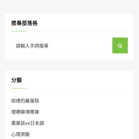
搜㝷部落格
Search
for:
分類
咀裡的雞蛋殼
埋嚟睇埋嚟揀
廣東話vs日本語
心理測驗