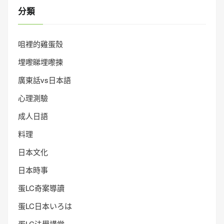
分類
咀裡的雞蛋殼
埋嚟睇埋嚟揀
廣東話vs日本語
心理測驗
成人日語
料理
日本文化
日本時事
蛋LC奇案導讀
蛋LC日本いろは
蛋LC法學講堂