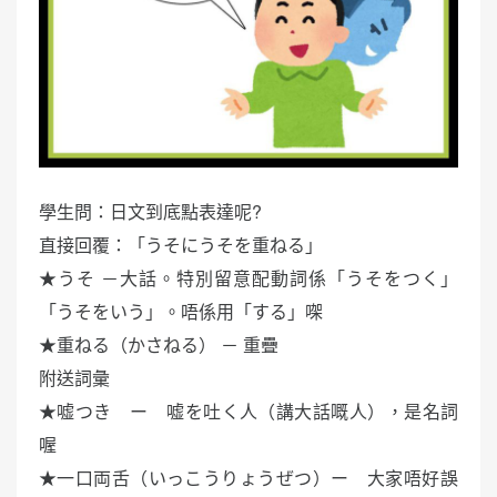
學生問：日文到底點表達呢?
直接回覆：「うそにうそを重ねる」
★うそ －大話。特別留意配動詞係「うそをつく」
「うそをいう」。唔係用「する」㗎
★重ねる（かさねる） － 重疊
附送詞彙
★嘘つき ー 嘘を吐く人（講大話嘅人），是名詞
喔
★一口両舌（いっこうりょうぜつ）ー 大家唔好誤