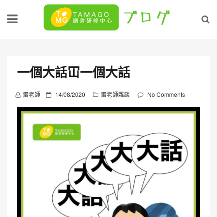
Skip
to
content
一個大話冚一個大話
P
蛋老師
14/08/2020
蛋老師雜談
No Comments
o
s
t
e
d
o
n