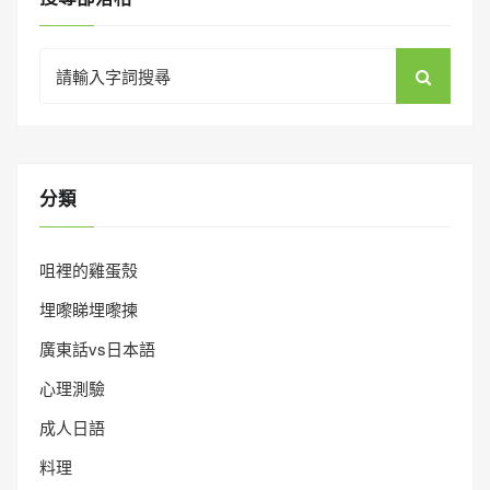
Search
for:
分類
咀裡的雞蛋殼
埋嚟睇埋嚟揀
廣東話vs日本語
心理測驗
成人日語
料理