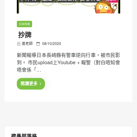
日本時事
抄牌
P
蛋老師
08/10/2020
o
新聞報導日本長崎縣有警車逆向行車，被市民影
s
到。 市民upload上Youtube + 報警（對白唔知會
t
唔會係「…
e
d
閱讀更多
o
n
搜㝷部落格