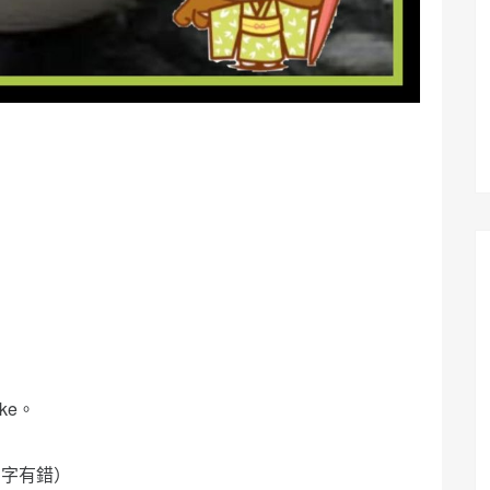
ke。
名字有錯）