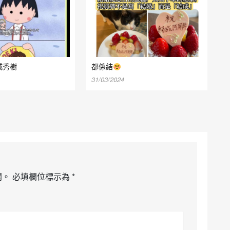
城秀樹
都係結
31/03/2024
開。
必填欄位標示為
*