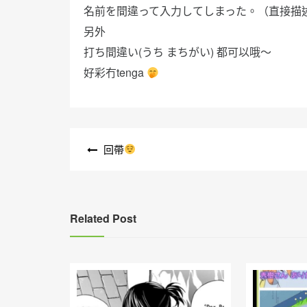
名前を間違って入力してしまった。（直接描
另外
打ち間違い(うち まちがい) 都可以哦～
好彩冇tenga
文
回帶
章
導
覽
Related Post