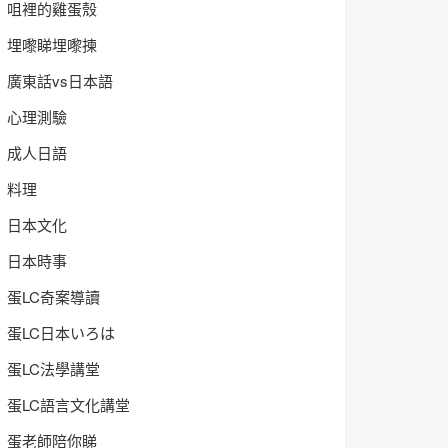
咀裡的雞蛋殼
埋嚟睇埋嚟揀
廣東話vs日本語
心理測驗
成人日語
料理
日本文化
日本時事
蛋LC奇案導讀
蛋LC日本いろは
蛋LC法學講堂
蛋LC語言文化講堂
蛋老師陪你睇