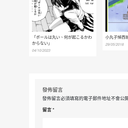
「ボールは丸い、何が起こるかわ
小丸子悼西
からない」
29/05/2018
04/10/2023
發佈留言
發佈留言必須填寫的電子郵件地址不會公
留言
*