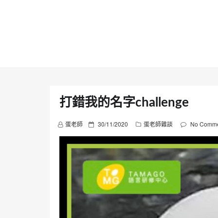
Skip
to
content
打錯我的名字challenge
P
蛋老師
30/11/2020
蛋老師雜談
No Comme
o
s
t
e
d
o
n