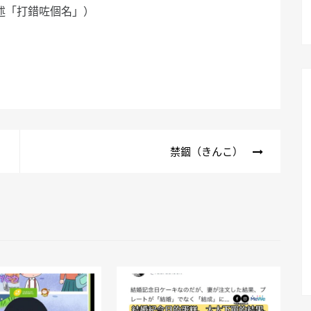
述「打錯咗個名」）
禁錮（きんこ）