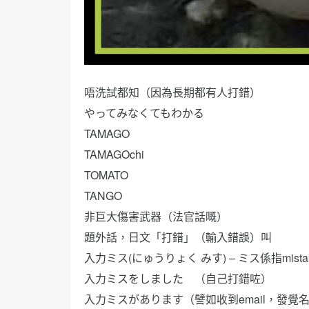
唔洗試都知（因為長期都有人打錯）
やってみなくてもわかる
TAMAGO
TAMAGOchi
TOMATO
TANGO
非巨大傷害武器（法官話嘅）
題外話，日文「打錯」（輸入錯誤）叫
入力ミス(にゅうりょく みす) – ミス係指mista
入力ミスをしました （自己打錯咗）
入力ミスがあります（譬如收到email，發覺