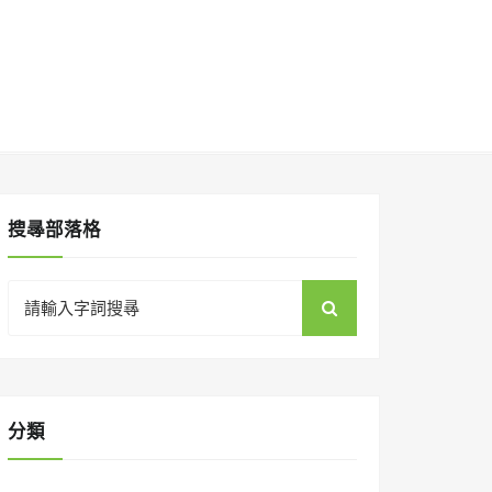
搜㝷部落格
Search
for:
分類