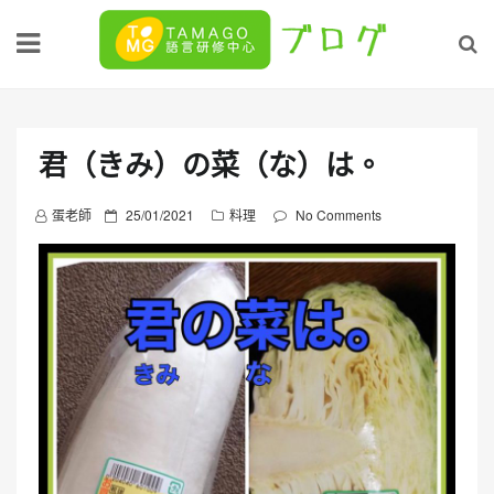
Skip
to
content
君（きみ）の菜（な）は。
P
蛋老師
25/01/2021
料理
No Comments
o
s
t
e
d
o
n