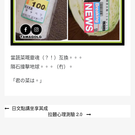
當蔬菜嘅靈魂（？！）互換。。。
隕石撞擊地球。。。（冇）。
「君の菜は。」
文
日文點講坐享其成
拉麵心理測驗 2.0
章
導