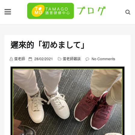
Skip
to
content
遲來的「初めまして」
P
蛋老師
28/02/2021
蛋老師雜談
No Comments
o
s
t
e
d
o
n