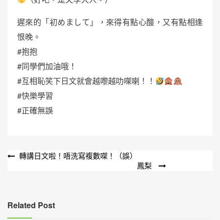
遲來的「初めまして」，來得有點心酸，又有點相逢
恨晚。
#抱抱
#同學們加油哦！
#互相恥笑下日文就會越嚟越叻㗎喇！！
#快樂學習
#正確無誤
文
轉講日文啦！唔洗寫複數㗎！（誤）
鳳梨
章
導
覽
Related Post