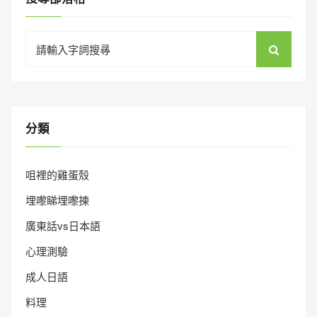
Search
for:
分類
咀裡的雞蛋殼
埋嚟睇埋嚟揀
廣東話vs日本語
心理測驗
成人日語
料理