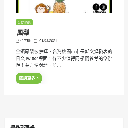
蛋老師雜談
鳳梨
P
蛋老師
01/03/2021
o
金鑽鳳梨被禁運，台灣桃園市市長鄭文燦發表的
s
日文Twitter裡面，有不少值得同學們參考的修辭
t
哦！為方便閱讀，所…
e
d
閱讀更多
o
n
搜㝷部落格