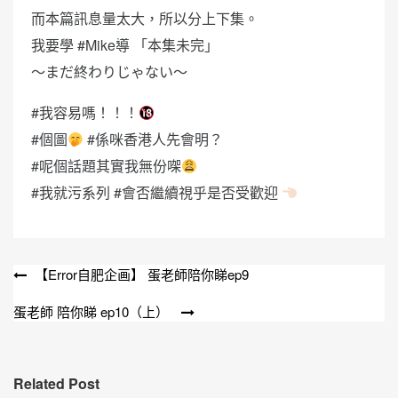
而本篇訊息量太大，所以分上下集。
我要學 #Mike導 「本集未完」
～まだ終わりじゃない～
#我容易嗎！！！
#個圖
#係咪香港人先會明？
#呢個話題其實我無份㗎
#我就污系列 #會否繼續視乎是否受歡迎
文
【Error自肥企画】 蛋老師陪你睇ep9
章
蛋老師 陪你睇 ep10（上）
導
覽
Related Post