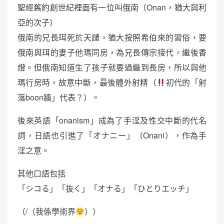
聖經舊約創世紀裡面有一位叫俄南（Onan，猶大與利
亞的次子）
俄南的兄長珥死於天譴，猶大按照希伯來的習俗，要
俄南與珥的妻子他瑪同房，為兄長傳宗接代，繼後香
燈。但俄南知道生了孩子就要過繼到長房，所以與他
瑪行房時，故意中斷，最後體外射精（
初代的「射
落boon牆」代表？）。
後來英語「onanism」成為了手淫及性交中斷的代名
詞，日語也引進了「オナニー」（Onani），作為手
淫之意。
其他口語包括
「シコる」「抜く」「オナる」「ひとりエッチ」
（/（我係學術界
））