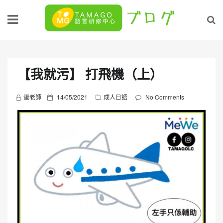
Skip
to
content
【我就污】 打飛機（上）
P
蛋老師
14/05/2021
成人日語
No Comments
o
s
t
e
d
o
n