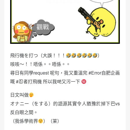
飛行機を打つ（大誤！！！
）
咳咳～！！唔係。。唔係。。
尋日有同學request 呢句，我又重溫完 #Error自肥企画
嘅 #忍者打飛機 所以我哋又污一下
日文叫做
オナニー（をする）的語源其實令人猶豫於掉下巴vs
反白眼之間。
（我係學術界
）（茶）