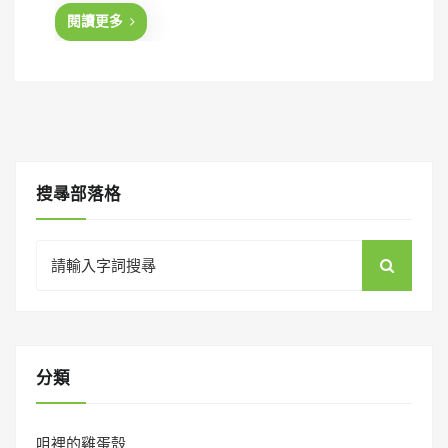
d
閱讀更多
o
n
搜㝷部落格
Search
for:
分類
咀裡的雞蛋殼