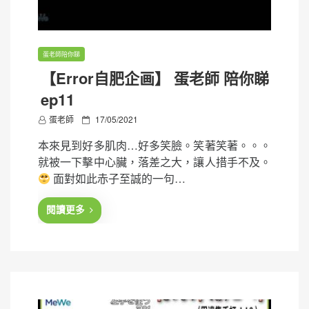
蛋老師陪你睇
【Error自肥企画】 蛋老師 陪你睇
ep11
P
蛋老師
17/05/2021
o
本來見到好多肌肉…好多笑臉。笑著笑著。。。
s
就被一下擊中心臟，落差之大，讓人措手不及。
t
面對如此赤子至誠的一句…
e
d
閱讀更多
o
n