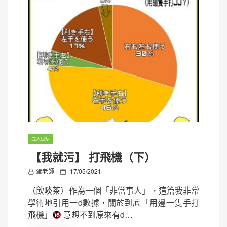
成人日語
【我就污】 打飛機（下）
P
蛋老師
17/05/2021
o
（飲啖茶）作為一個「非當事人」，這篇我非常
s
學術地引用一d數據，關於到底「用邊一隻手打
t
飛機」
意想不到原來有d…
e