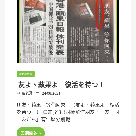
蛋老師雜談
友よ、蘋果よ 復活を待つ！
P
蛋老師
24/06/2021
o
朋友、蘋果 等你回來！（友よ、蘋果よ 復活
s
を待つ！） ◎友(とも)同樣解作朋友，「友」同
t
「友だち」有什麼分別呢…
e
d
閱讀更多