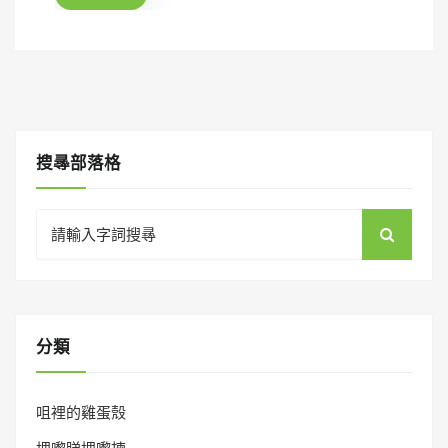
o
n
搜㝷部落格
Search
for:
分類
咀裡的雞蛋殼
埋嚟睇埋嚟揀