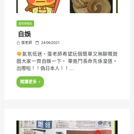
蛋老師雜談
自娛
P
蛋老師
24/06/2021
o
氣氛低迷，蛋老師希望玩個簡單又無聊嘅遊
s
戲大家一齊自娛一下。 畢竟鬥長命先係皇道。
t
出嚟啦！！偽日本人！！…
e
d
閱讀更多
o
n