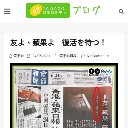
Skip
to
content
友よ、蘋果よ 復活を待つ！
P
蛋老師
24/06/2021
蛋老師雜談
No Comments
o
s
t
e
d
o
n