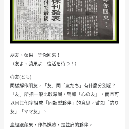
朋友、蘋果 等你回來！
（友よ、蘋果よ 復活を待つ！）
◎友(とも)
同樣解作朋友，「友」同「友だち」有什麼分別呢？
「友」所指一般比較深層，譬如「心の友」，而且可
以同其他字組成「同類型夥伴」的意思，譬如「釣り
友」「ママ友」。
產經跟蘋果，作為媒體，是並肩的夥伴。