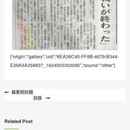
{“origin”:”gallery”,”uid”:”6EA36C45-FF8B-4679-B344-
E29A3A359837_1624503302095″,”source”:”other”}
文
蘋果照妖鏡
自娛
章
導
覽
Related Post