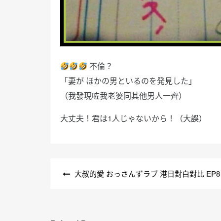
不倫？
「妻が ほかの男といるのを発見した」
（我發現咗我老婆同其他男人一齊）
大丈夫！君は1人じゃないから！（大誤）
文
大叔的愛 おっさんずラブ 港日對白對比 EP8
章
導
覽