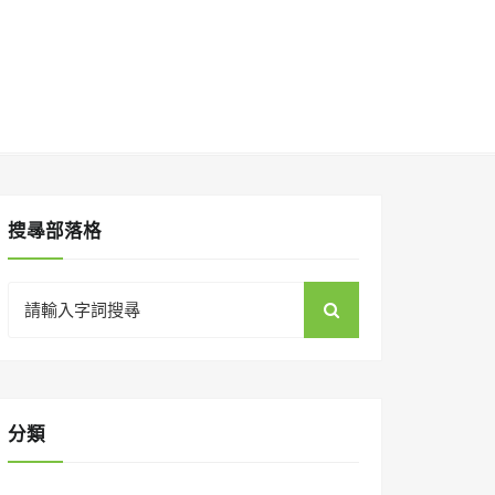
搜㝷部落格
Search
for:
分類