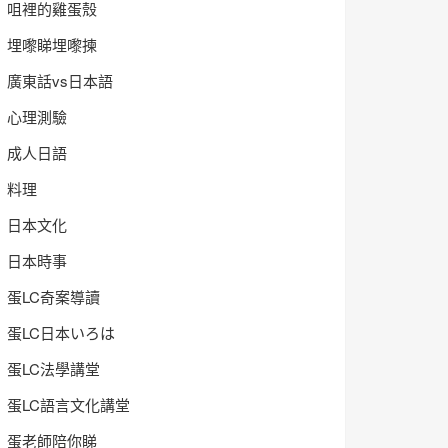
咀裡的雞蛋殼
埋嚟睇埋嚟揀
廣東話vs日本語
心理測驗
成人日語
料理
日本文化
日本時事
蛋LC奇案導讀
蛋LC日本いろは
蛋LC法學講堂
蛋LC語言文化講堂
蛋老師陪你睇