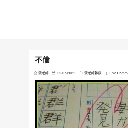
Skip
to
content
不倫
P
蛋老師
09/07/2021
蛋老師雜談
No Comme
o
s
t
e
d
o
n