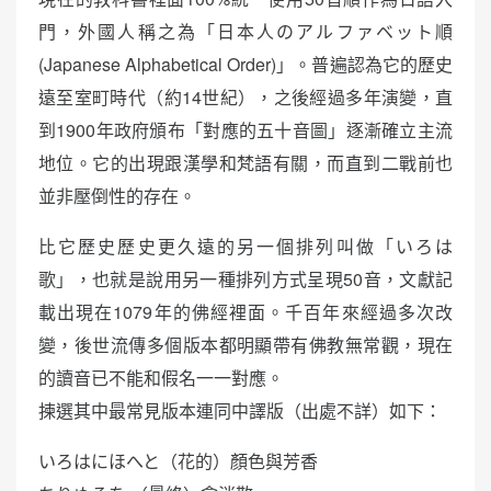
門，外國人稱之為「日本人のアルファベット順
(Japanese Alphabetical Order)」。普遍認為它的歷史
遠至室町時代（約14世紀），之後經過多年演變，直
到1900年政府頒布「對應的五十音圖」逐漸確立主流
地位。它的出現跟漢學和梵語有關，而直到二戰前也
並非壓倒性的存在。
比它歷史歷史更久遠的另一個排列叫做「いろは
歌」，也就是說用另一種排列方式呈現50音，文獻記
載出現在1079年的佛經裡面。千百年來經過多次改
變，後世流傳多個版本都明顯帶有佛教無常觀，現在
的讀音已不能和假名一一對應。
揀選其中最常見版本連同中譯版（出處不詳）如下：
いろはにほへと（花的）顏色與芳香