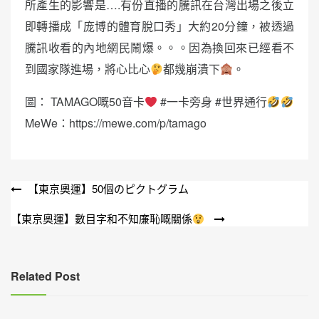
所產生的影響是….有份直播的騰訊在台灣出場之後立
即轉播成「庞博的體育脫口秀」大約20分鐘，被透過
騰訊收看的內地網民鬧爆。。。因為換回來已經看不
到國家隊進場，將心比心
都幾崩潰下
。
圖： TAMAGO嘅50音卡
#一卡旁身 #世界通行
MeWe：https://mewe.com/p/tamago
文
【東京奧運】50個のピクトグラム
章
【東京奧運】數目字和不知廉恥嘅關係
導
覽
Related Post