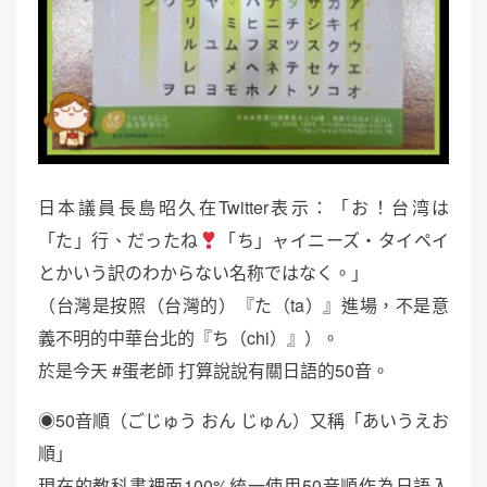
日本議員長島昭久在Twitter表示：「お！台湾は
「た」行、だったね
「ち」ャイニーズ・タイペイ
とかいう訳のわからない名称ではなく。」
（台灣是按照（台灣的）『た（ta）』進場，不是意
義不明的中華台北的『ち（chi）』）。
於是今天 #蛋老師 打算說說有關日語的50音。
◉50音順（ごじゅう おん じゅん）又稱「あいうえお
順」
現在的教科書裡面100%統一使用50音順作為日語入