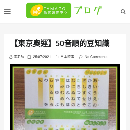
Skip
to
content
【東京奧運】50音順的豆知識
P
蛋老師
25/07/2021
日本時事
No Comments
o
s
t
e
d
o
n