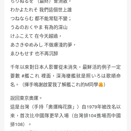
ちりぬるを （最終）會消散，
わかよたれそ 我們這個世上誰
つねならむ 都不能常駐不變；
うゐのおくやま 有為的深山
けふこえて 在今天越過，
あさきゆめみし 不做膚淺的夢，
ゑひもせす 也不再沉醉
千年以來對日本人影響從未消失，最鮮活的例子一定
要數 #艦これ 裡面，深海棲艦就是照いろは歌順命
名。（揮手鳴謝啟蒙我了解艦これ的M同學
）
說回東京奧運。
這是台灣（手持「奧運梅花旗」）自1979年被改名以
來，首次比中國隊更早入場（台灣排104進場而中國
排108）。