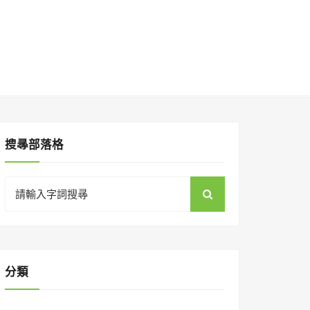
搜㝷部落格
Search
for:
分類