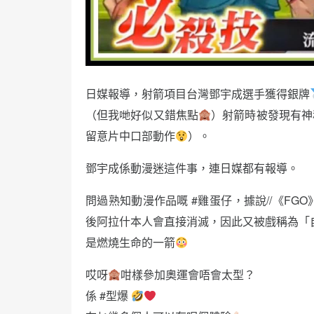
日媒報導，射箭項目台灣鄧宇成選手獲得銀牌
（但我哋好似又錯焦點
）射箭時被發現有神
留意片中口部動作
）。
鄧宇成係動漫迷這件事，連日媒都有報導。
問過熟知動漫作品嘅 #雞蛋仔 ，據說//《FG
後阿拉什本人會直接消滅，因此又被戲稱為「自
是燃燒生命的一箭
哎呀
咁樣參加奧運會唔會太型？
係 #型爆