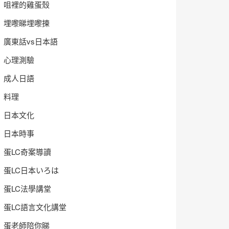
咀裡的雞蛋殼
埋嚟睇埋嚟揀
廣東話vs日本語
心理測驗
成人日語
料理
日本文化
日本時事
蛋LC奇案導讀
蛋LC日本いろは
蛋LC法學講堂
蛋LC語言文化講堂
蛋老師陪你睇