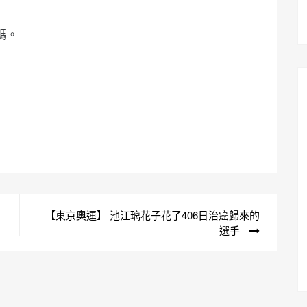
媽。
【東京奧運】 池江璃花子花了406日治癌歸來的
選手