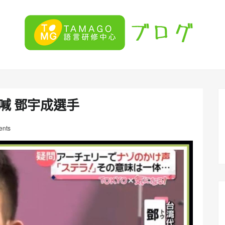
喊 鄧宇成 選手
nts