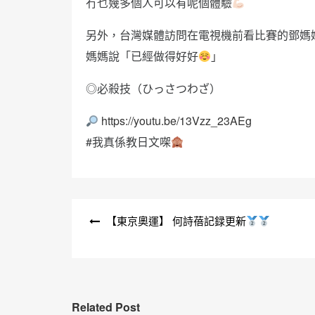
冇乜幾多個人可以有呢個體驗
另外，台灣媒體訪問在電視機前看比賽的鄧媽
媽媽說「已經做得好好
」
◎必殺技（ひっさつわざ）
https://youtu.be/13Vzz_23AEg
#我真係教日文㗎
文
【東京奧運】 何詩蓓記録更新
章
導
覽
Related Post