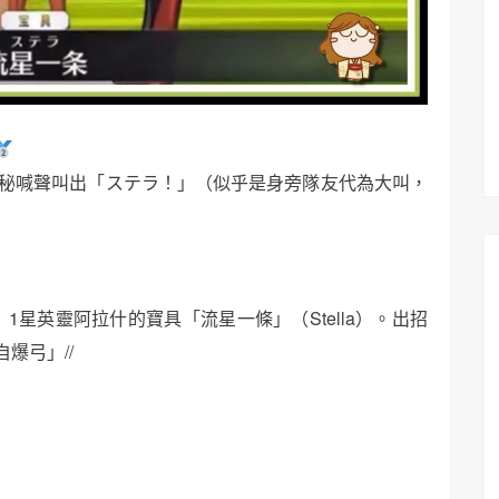
秘喊聲叫出「ステラ！」（似乎是身旁隊友代為大叫，
O》1星英靈阿拉什的寶具「流星一條」（Stella）。出招
爆弓」//