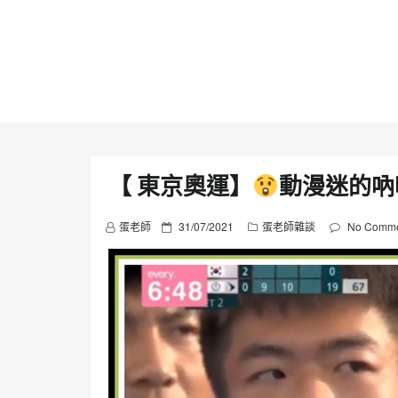
Skip
to
content
【 東京奧運 】
動漫迷的吶
P
蛋老師
31/07/2021
蛋老師雜談
No Comme
o
s
t
e
d
o
n