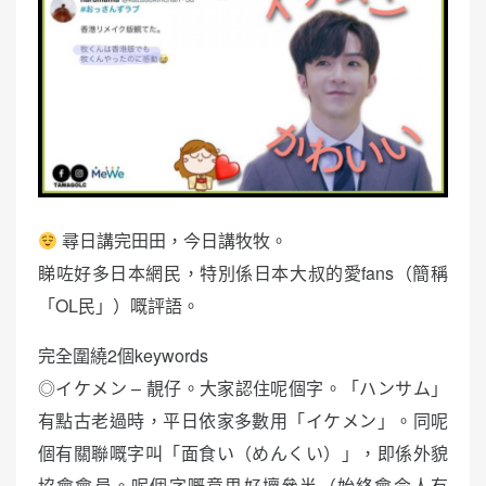
尋日講完田田，今日講牧牧。
睇咗好多日本網民，特別係日本大叔的愛fans（簡稱
「OL民」）嘅評語。
完全圍繞2個keywords
◎イケメン – 靚仔。大家認住呢個字。「ハンサム」
有點古老過時，平日依家多數用「イケメン」。同呢
個有關聯嘅字叫「面食い（めんくい）」，即係外貌
協會會員。呢個字嘅意思好壞參半（始終會令人有