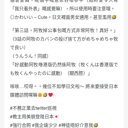
「我只看外表」嘅感覺嘛），所以使用時要注意哦。
◎かわいい – Cute。日文裡面男女通用，甚至濫用
「第三話，阿牧掉公事包嘅方式非常阿牧！真好。」
（3話の阿牧のカバンの投げ捨て方がめちゃめちゃ牧
で良い）
（うんうん！同感）
「好感動阿牧喺港版仍然係阿牧（牧くんは香港版で
も牧くんやったのに感動）（關西腔）」
咳咳…哎呀。。幾位不如學日文啦～ 將來要接受日本
媒體訪問㗎嘛
#不務正業去twitter巡視
#教主用美貌登陸日本
#強行合照 #我企遠少少 #神徒唔好介意我