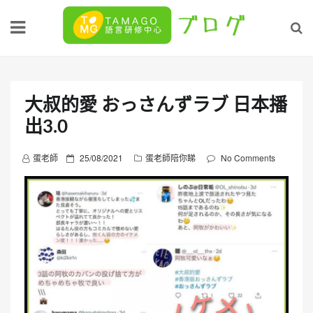
Skip
to
content
大叔的愛 おっさんずラブ 日本播
出3.0
P
蛋老師
25/08/2021
蛋老師陪你睇
No Comments
o
s
t
e
d
o
n