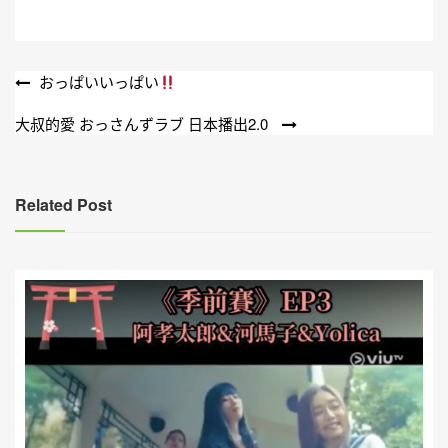
文
おっぱいいっぱい
章
大叔的愛 おっさんずラブ 日本播出2.0
導
覽
Related Post