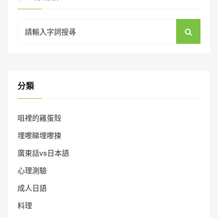
Search
for:
分類
咀裡的雞蛋殼
埋嚟睇埋嚟揀
廣東話vs日本語
心理測驗
成人日語
料理