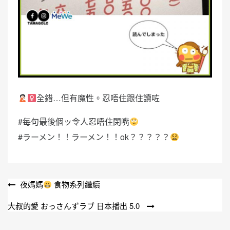
全錯…但有魔性。忍唔住跟住讀咗
#每句最後個ッ令人忍唔住閉嘴
#ラーメン！！ラーメン！！ok？？？？？
文
夜媽媽
食物系列繼續
章
大叔的愛 おっさんずラブ 日本播出 5.0
導