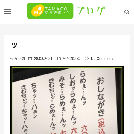
Skip
to
content
ッ
P
蛋老師
28/08/2021
蛋老師雜談
No Comments
o
s
t
e
d
o
n