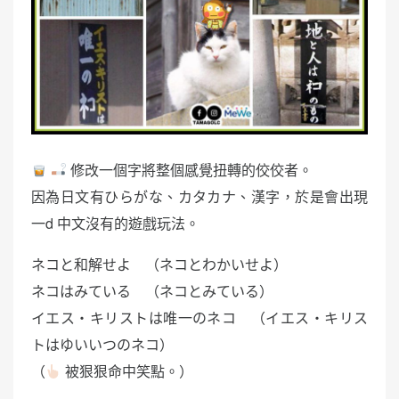
修改一個字將整個感覺扭轉的佼佼者。
因為日文有ひらがな、カタカナ、漢字，於是會出現
一d 中文沒有的遊戲玩法。
ネコと和解せよ （ネコとわかいせよ）
ネコはみている （ネコとみている）
イエス・キリストは唯一のネコ （イエス・キリス
トはゆいいつのネコ）
（
被狠狠命中笑點。）