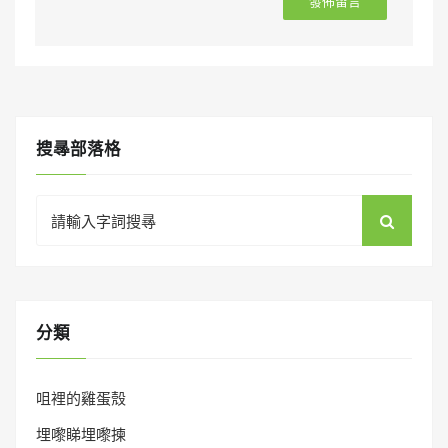
搜㝷部落格
Search
for:
分類
咀裡的雞蛋殼
埋嚟睇埋嚟揀