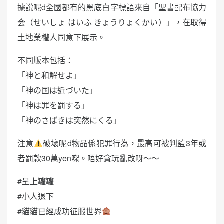
據說呢d全國都有的黑底白字標語來自「聖書配布協力
会（せいしょ はいふ きょうりょくかい）」，在取得
土地業權人同意下展示。
不同版本包括：
「神と和解せよ」
「神の国は近づいた」
「神は罪を罰する」
「神のさばきは突然にくる」
注意
破壞呢d物品係犯罪行為，最高可被判監3年或
者罰款30萬yen㗎。唔好貪玩亂改呀～～
#呈上罐罐
#小人退下
#貓貓已經成功征服世界