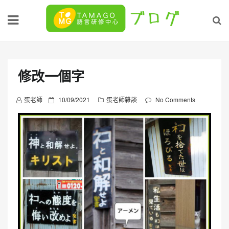
Skip
to
content
修改一個字
P
蛋老師
10/09/2021
蛋老師雜談
No Comments
o
s
t
e
d
o
n