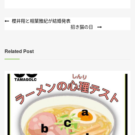
文
櫻井翔と相葉雅紀が結婚発表
招き猫の日
章
導
覽
Related Post