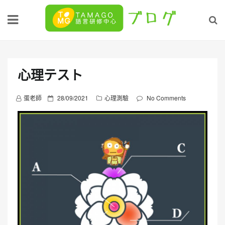
Skip
to
content
心理テスト
P
蛋老師
28/09/2021
心理測驗
No Comments
o
s
t
e
d
o
n