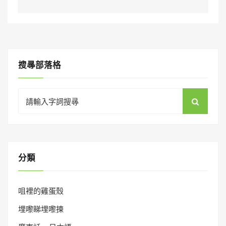
搜㝷部落格
Search
for:
分類
咀裡的雞蛋殼
埋嚟睇埋嚟揀