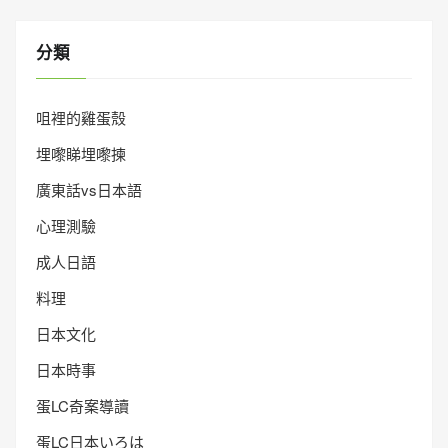
分類
咀裡的雞蛋殼
埋嚟睇埋嚟揀
廣東話vs日本語
心理測驗
成人日語
料理
日本文化
日本時事
蛋LC奇案導讀
蛋LC日本いろは