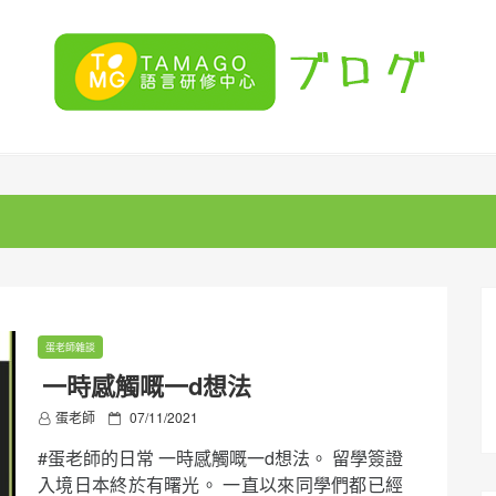
蛋老師雜談
一時感觸嘅一d想法
P
蛋老師
07/11/2021
o
#蛋老師的日常 一時感觸嘅一d想法。 留學簽證
s
t
入境日本終於有曙光。 一直以來同學們都已經
e