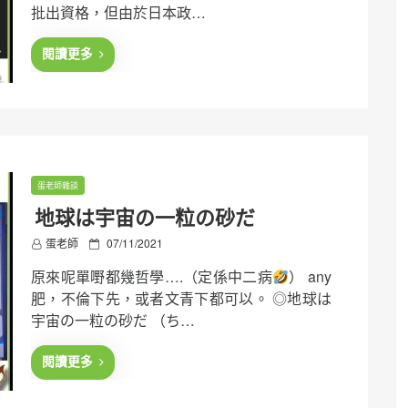
批出資格，但由於日本政…
d
o
n
閱讀更多
蛋老師雜談
地球は宇宙の一粒の砂だ
P
蛋老師
07/11/2021
o
原來呢單嘢都幾哲學….（定係中二病
） any
s
t
肥，不倫下先，或者文青下都可以。 ◎地球は
e
宇宙の一粒の砂だ （ち…
d
o
n
閱讀更多