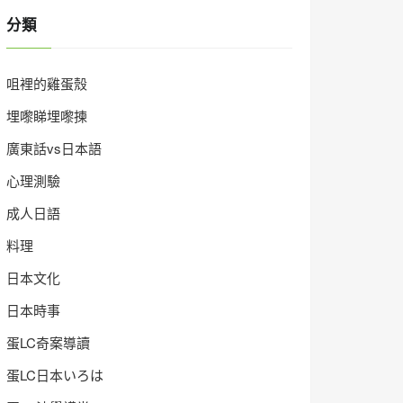
分類
咀裡的雞蛋殼
埋嚟睇埋嚟揀
廣東話vs日本語
心理測驗
成人日語
料理
日本文化
日本時事
蛋LC奇案導讀
蛋LC日本いろは