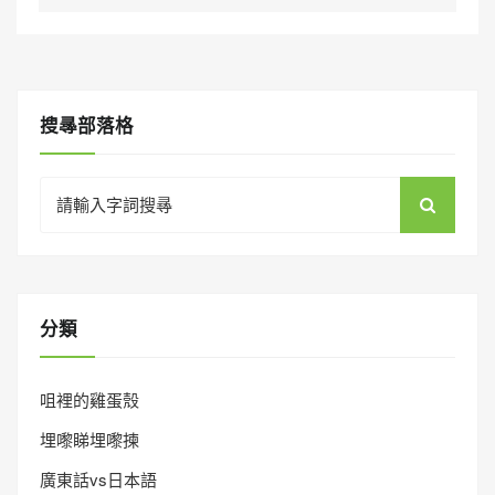
搜㝷部落格
Search
for:
分類
咀裡的雞蛋殼
埋嚟睇埋嚟揀
廣東話vs日本語