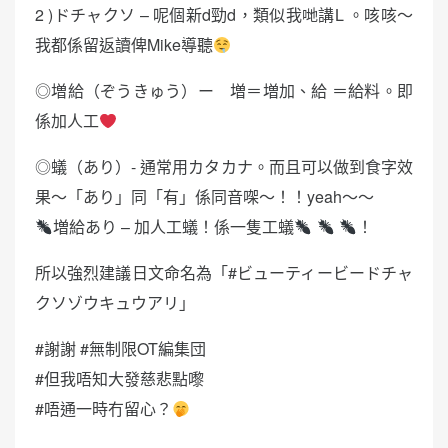
2 )ドチャクソ – 呢個新d勁d，類似我哋講L 。咳咳～
我都係留返讀俾Mike導聽
◎増給（ぞうきゅう）ー 増＝増加、給 ＝給料。即
係加人工
◎蟻（あり）- 通常用カタカナ。而且可以做到食字效
果～「あり」同「有」係同音㗎～！！yeah～～
増給あり – 加人工蟻！係一隻工蟻
！
所以強烈建議日文命名為「#ビューティービードチャ
クソゾウキュウアリ」
#謝謝 #無制限OT編集団
#但我唔知大發慈悲點嚟
#唔通一時冇留心？