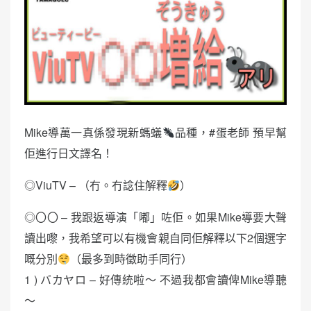
Mike導萬一真係發現新螞蟻
品種，#蛋老師 預早幫
佢進行日文譯名！
◎ViuTV – （冇。冇諗住解釋
）
◎〇〇 – 我跟返導演「嘟」咗佢。如果Mike導要大聲
讀出嚟，我希望可以有機會親自同佢解釋以下2個選字
嘅分別
（最多到時徵助手同行）
1 ) バカヤロ – 好傳統啦～ 不過我都會讀俾Mike導聽
～