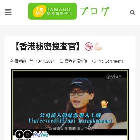
Skip
to
content
【香港秘密搜查官】
P
蛋老師
10/11/2021
蛋老師陪你睇
No Comments
o
s
t
e
d
o
n