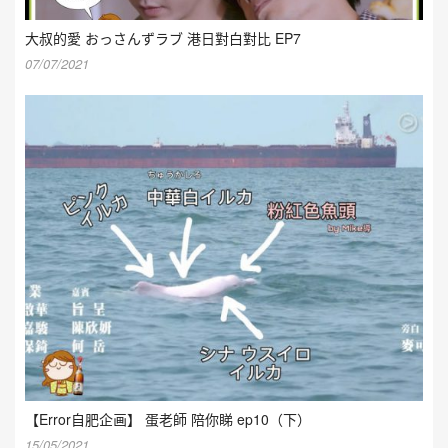
大叔的愛 おっさんずラブ 港日對白對比 EP7
07/07/2021
【Error自肥企画】 蛋老師 陪你睇 ep10（下）
15/05/2021