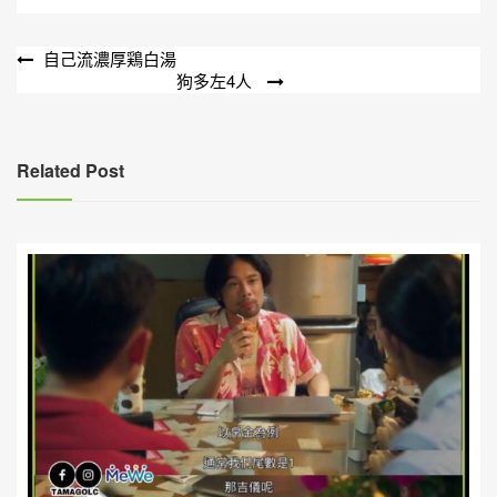
文
自己流濃厚鶏白湯
狗多左4人
章
導
覽
Related Post