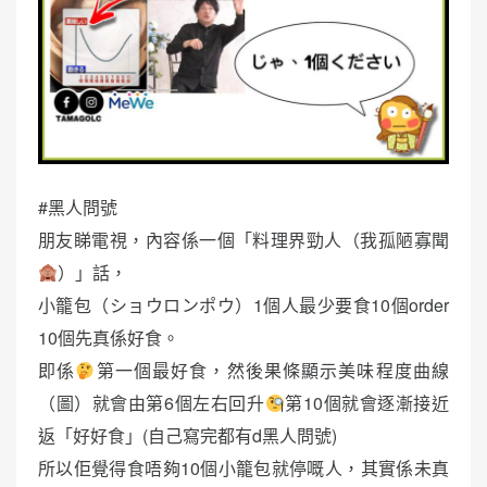
#黑人問號
朋友睇電視，內容係一個「料理界勁人（我孤陋寡聞
）」話，
小籠包（ショウロンポウ）1個人最少要食10個order
10個先真係好食。
即係
第一個最好食，然後果條顯示美味程度曲線
（圖）就會由第6個左右回升
第10個就會逐漸接近
返「好好食」(自己寫完都有d黑人問號)
所以佢覺得食唔夠10個小籠包就停嘅人，其實係未真