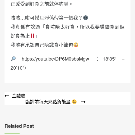
正感受到好食之前就停咗喇。
咳咳…咁可摸耳淨係俾第一個我？
我真係冇諗過「食咗唔太好食，所以我要繼續食到佢
好食為止
」
我唯有承認自己唔識食小籠包
https://youtu.be/DP6M0sbsMgw
（18‘35“ –
20’10”）
文
金融廳
臨訓前每天來點負能量
章
導
覽
Related Post