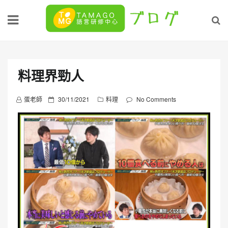
Skip
to
content
料理界勁人
P
蛋老師
30/11/2021
料理
No Comments
o
s
t
e
d
o
n