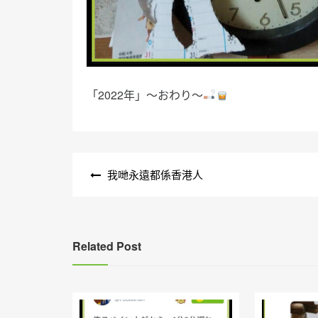
「2022年」～おわり〜
文
我哋永遠都係香港人
章
導
覽
Related Post