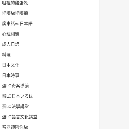
咀裡的雞蛋殼
埋嚟睇埋嚟揀
廣東話vs日本語
心理測驗
成人日語
料理
日本文化
日本時事
蛋LC奇案導讀
蛋LC日本いろは
蛋LC法學講堂
蛋LC語言文化講堂
蛋老師陪你睇