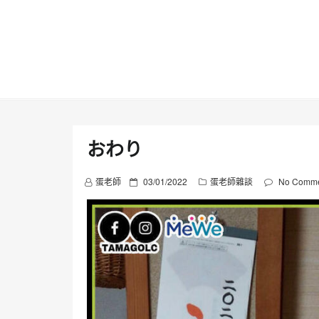
Skip
to
content
おわり
P
蛋老師
03/01/2022
蛋老師雜談
No Comme
o
s
t
e
d
o
n