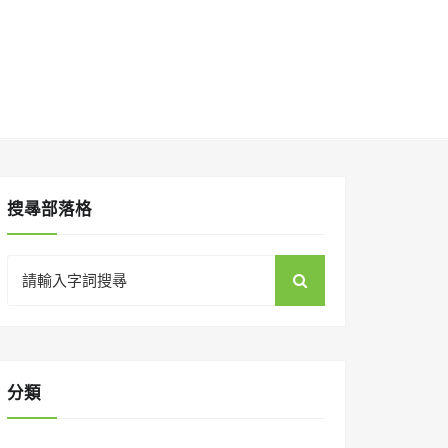
搜㝷部落格
Search
for:
分類