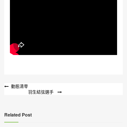
文
動態清零
羽生結弦選手
章
導
覽
Related Post