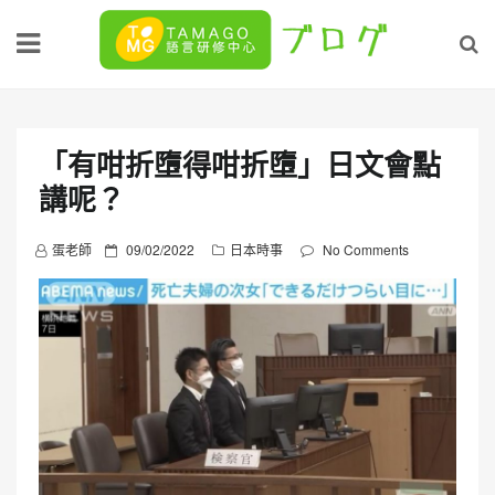
Skip
to
content
「有咁折墮得咁折墮」日文會點
講呢？
P
蛋老師
09/02/2022
日本時事
No Comments
o
s
t
e
d
o
n