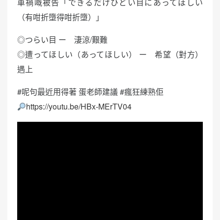
車禍嘅被告「できるだけひどい目にあってほしい
（有咁折墮得咁折墮）」
◎つらい目 ー 淒涼/艱難
◎遭ってほしい（あってほしい） ー 希望（對方）
遇上
#呢句最近用得著 蛋老師建議 #瘋狂練熟佢
https://youtu.be/HBx-MErTV04