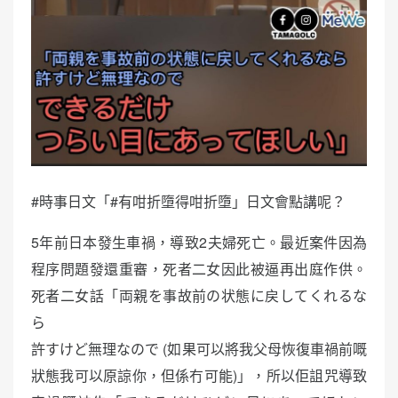
#時事日文「#有咁折墮得咁折墮」日文會點講呢？
5年前日本發生車禍，導致2夫婦死亡。最近案件因為
程序問題發還重審，死者二女因此被逼再出庭作供。
死者二女話「両親を事故前の状態に戻してくれるな
ら
許すけど無理なので (如果可以將我父母恢復車禍前嘅
狀態我可以原諒你，但係冇可能)」，所以佢詛咒導致