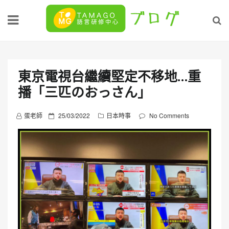
Skip
to
content
東京電視台繼續堅定不移地…重
播「三匹のおっさん」
P
蛋老師
25/03/2022
日本時事
No Comments
o
s
t
e
d
o
n