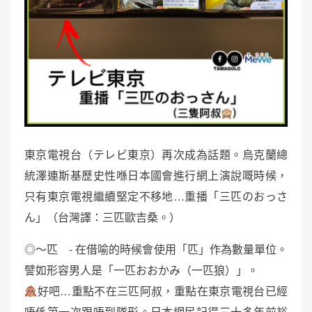
東京電視台（テレビ東京）再次成為話題。烏克蘭總
統澤連斯基歷史性喺日本國會進行網上演說嘅時候，
只有東京電視繼續堅定不移地…重播「三匹のおっさ
ん」（台灣譯：三匹歐吉桑。）
◎〜匹 - 在借喻的時候會使用「匹」作為數量單位。
譬如形容男人是「一匹おおかみ（一匹狼）」。
好吧…重點不在三匹阿叔，重點在東京電視台已經
唔係第一次跟唔到隊形。日本網民記得三十多年前裕