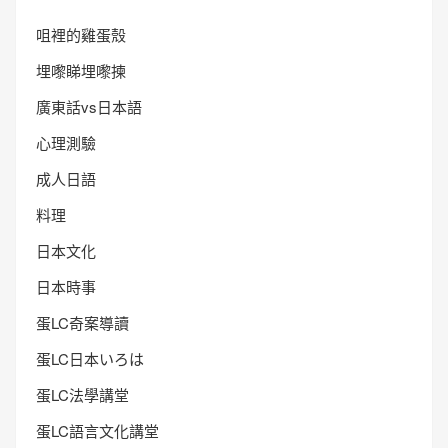
咀裡的雞蛋殼
埋嚟睇埋嚟揀
廣東話vs日本語
心理測驗
成人日語
料理
日本文化
日本時事
蛋LC奇案導讀
蛋LC日本いろは
蛋LC法學講堂
蛋LC語言文化講堂