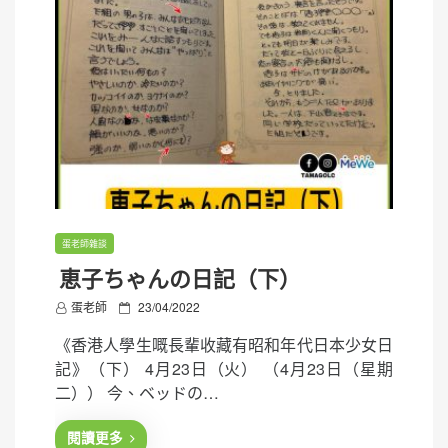
蛋老師雜談
恵子ちゃんの日記（下）
P
蛋老師
23/04/2022
o
《香港人學生嘅長輩收藏有昭和年代日本少女日
s
記》（下） 4月23日（火） （4月23日（星期
t
二）） 今、ベッドの…
e
d
閱讀更多