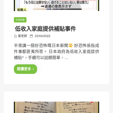
日本時事
低收入家庭提供補貼事件
P
蛋老師
23/04/2022
o
半夜講一個好恐怖嘅日本新聞
好恐怖係指成
s
件事都匪夷所思。 日本政府為低收入家庭提供
t
補貼^，手續可以說頗簡單，…
e
d
閱讀更多
o
n