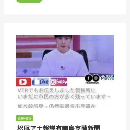
o
n
蛋老師雜談
松尾アナ報導有關烏克蘭新聞