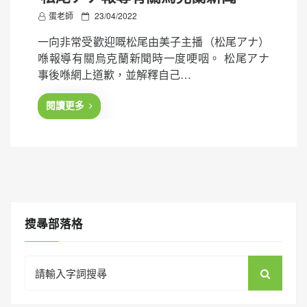
P
蛋老師
23/04/2022
o
一向非常受歡迎嘅松尾由美子主播（松尾アナ）
s
喺報導有關烏克蘭新聞時一度哽咽。 松尾アナ
t
事後喺網上道歉，並解釋自己…
e
d
閱讀更多
o
n
搜㝷部落格
Search
for: