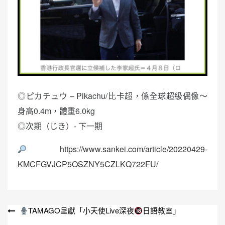
◎ピカチュウ – Pikachu/比卡超，係全球超級偶像～
身高0.4m，體重6.0kg
◎次期（じき）- 下一期
https://www.sankei.com/article/20220429-
KMCFGVJCP5OSZNY5CZLKQ722FU/
文
TAMAGO呈獻「小天使Live深夜
日語教室」