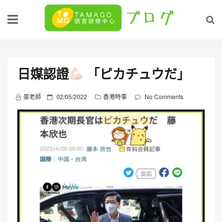
Skip
to
content
日媒認證
「ピカチュウだ」
P
蛋老師
02/05/2022
香港時事
No Comments
o
s
t
e
d
o
n