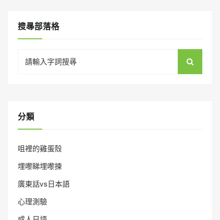
搜㝷部落格
Search
for:
分類
咀裡的雞蛋殼
埋嚟睇埋嚟揀
廣東話vs日本語
心理測驗
成人日語