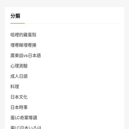
分類
咀裡的雞蛋殼
埋嚟睇埋嚟揀
廣東話vs日本語
心理測驗
成人日語
料理
日本文化
日本時事
蛋LC奇案導讀
蛋LC日本いろは