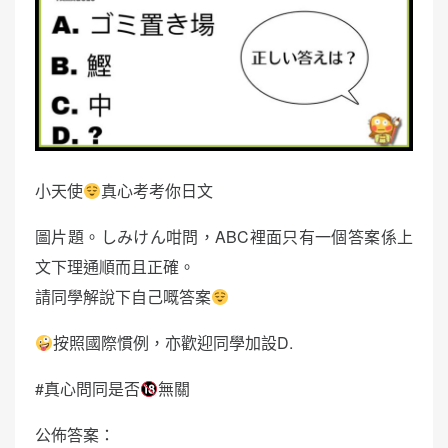
小天使
真心考考你日文
圖片題。しみけん咁問，ABC裡面只有一個答案係上
文下理通順而且正確。
請同學解說下自己嘅答案
按照國際慣例，亦歡迎同學加設D.
#真心問同是否
無關
公佈答案：