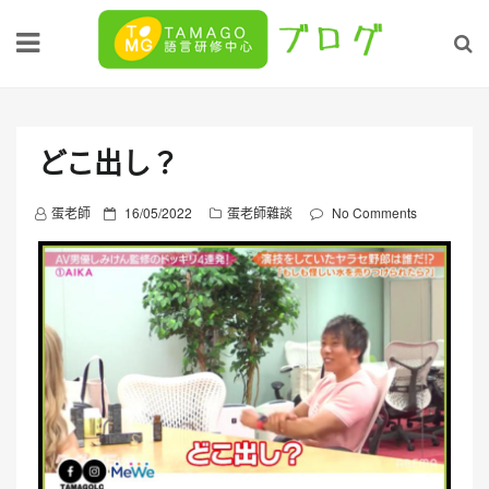
Skip
to
content
どこ出し？
P
蛋老師
16/05/2022
蛋老師雜談
No Comments
o
s
t
e
d
o
n