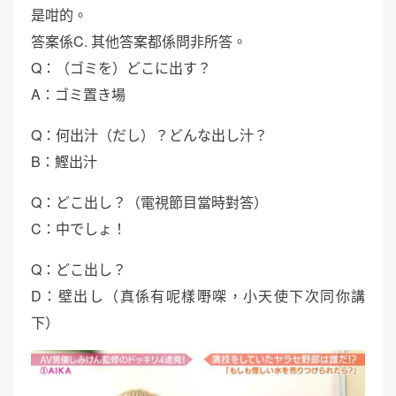
是咁的。
答案係C. 其他答案都係問非所答。
Q：（ゴミを）どこに出す？
A：ゴミ置き場
Q：何出汁（だし）？どんな出し汁？
B：鰹出汁
Q：どこ出し？（電視節目當時對答）
C：中でしょ！
Q：どこ出し？
D：壁出し（真係有呢樣嘢㗎，小天使下次同你講
下）