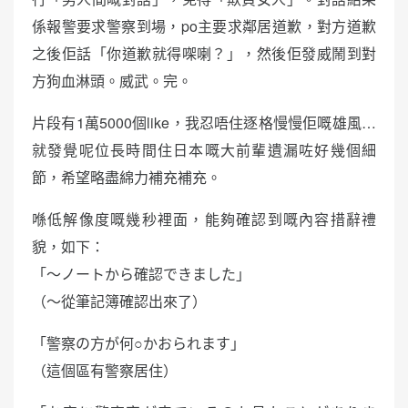
係報警要求警察到場，po主要求鄰居道歉，對方道歉
之後佢話「你道歉就得㗎喇？」，然後佢發威鬧到對
方狗血淋頭。威武。完。
片段有1萬5000個like，我忍唔住逐格慢慢佢嘅雄風…
就發覺呢位長時間住日本嘅大前輩遺漏咗好幾個細
節，希望略盡綿力補充補充。
喺低解像度嘅幾秒裡面，能夠確認到嘅內容措辭禮
貌，如下：
「～ノートから確認できました」
（～從筆記簿確認出來了）
「警察の方が何○かおられます」
（這個區有警察居住）