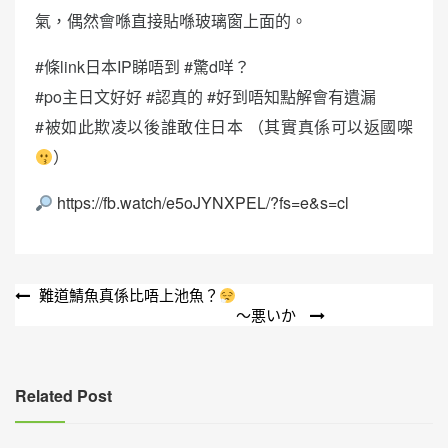
氣，偶然會喺直接貼喺玻璃窗上面的。
#條link日本IP睇唔到 #驚d咩？
#po主日文好好 #認真的 #好到唔知點解會有遺漏
#被如此欺凌以後誰敢住日本 （其實真係可以返國㗎
）
https://fb.watch/e5oJYNXPEL/?fs=e&s=cl
文
難道鯖魚真係比唔上池魚？
～悪いか
章
導
覽
Related Post