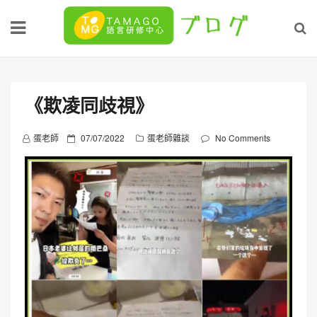
Skip
to
content
《欺凌同歧視》
P
蛋老師
07/07/2022
蛋老師雜談
No Comments
o
s
t
e
d
o
n