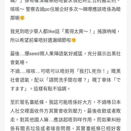
織）」係有權深痛惡絕咁要求慣犯終止合約搬走的。
咳咳～ 警察去過po住屋企好多次～睇嚟應該唔係為睦
鄰喇
我見到唔少華人都like話「罵得太爽～！」搖旗吶喊，
所以希望前輩唔好遺漏細節啦
最後…爆seed鬧人果陣語氣好威猛，充分展示出黑社
會氣場。
不過….咳咳…可唔可以唔好用「我打L死你！」嘅黑
社會語氣，配以「請問洗手間在哪？」嘅丁寧体「で
すます」。這樣有點不協調。
至於匿名塞紙條，我諗可能唔係好大方，不過喺日本
人社交裡面收件方其實會收到壓力，最後收斂或者敗
走。對其他國人嘛…應該起唔到咩作用。而如果糾紛
係有關丟垃圾或者噪音問題，其實塞紙條已經好客