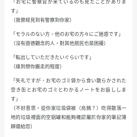
「お宅に警察官が来ているのも見たことがありま
す」
（我曾經見到有警察到你家）
「モラルのない方、他のお宅の方々にご迷惑です」
（沒有道德觀念的人，對其他居民也是困擾）
「転出していただきたいぐらいです」
（達到想你搬走的程度）
「失礼ですが、お宅のゴミ袋から食い散らかされた
空き缶とお宅のゴミとわかるノートをお返ししま
す」
（不好意思，從你家垃圾袋被（烏鴉？）吃得散落一
地的垃圾裡面的空鋁罐和能夠確認屬於你家的筆記簿
歸還給您）