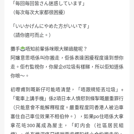
「毎回毎回皆さん迷惑しています」
（每次每次大家都很困擾）
「いいかげんにやめた方がいいです」
（請你適可而止。）
攤手
唔知前輩係咪眼大睇過龍呢？
阿嬸意思唔係叫你搬走，佢係表達困擾程度達到想你
走。佢冇監視你，你屋企d垃圾有樣睇，所以佢知道係
你嗻～。
初嚟甫到嘅新仔可能唔清楚，「唔跟規矩丟垃圾」+
「電車上講手機」係2項日本人憤怒到條掣嘅嚴重罪行
（只能意會不能解釋程度。嚴重程度同香港人被泊車
塞住自己車位效果不相伯仲。），如果po住唔係大拿
拿花咗300萬成為屋主，「町内会（社區居民組