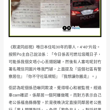
《欺凌同歧視》喺日本住咗30年的華人，4‘40“片段。
按照Po主自己說法係：「今日係丟可燃垃圾嘅日子，
可能係我個女唔小心丟錯鋁罐，然後有人塞咗呢封冇
署名嘅信同圖片喺我門罅，上面提及『這個社區有警
察居住』『你不守社區規矩』『我想讓你搬走』。」
佢認為呢個係恐嚇同欺凌，覺得噁心和被監視。經過
車cam確認，係鄰居一個阿嬸做嘅，而對方表示自己
老公係福島縣縣警，於是夜晚決定直接同鄰居老公進
行「男人間嘅對話」，免得「欺負女人」。對話結果