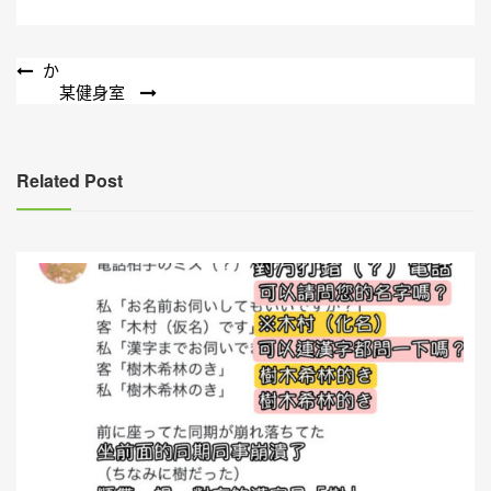
文
か
某健身室
章
導
覽
Related Post