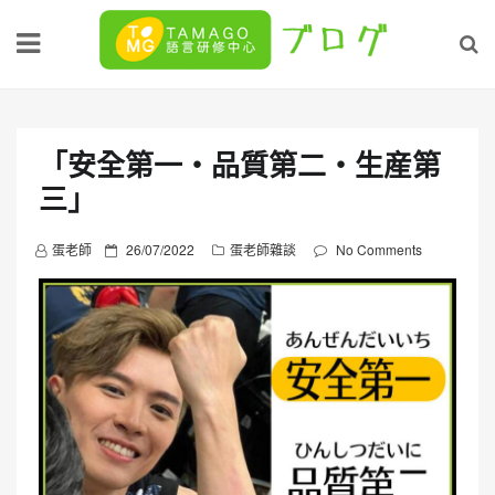
Skip
to
content
「安全第一・品質第二・生産第
三」
P
蛋老師
26/07/2022
蛋老師雜談
No Comments
o
s
t
e
d
o
n