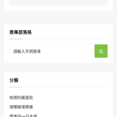
搜㝷部落格
Search
for:
分類
咀裡的雞蛋殼
埋嚟睇埋嚟揀
廣東話vs日本語