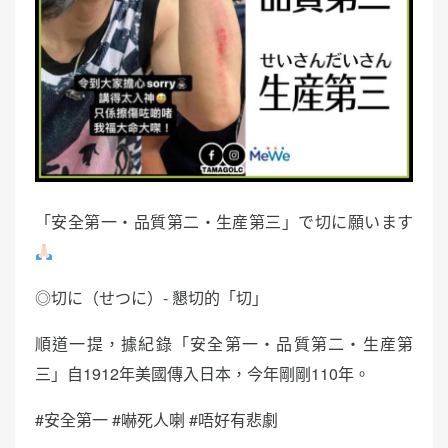
「安全第一・品質第二・生産第三」で切に願います
◎切に（せつに）- 懇切的「切」
順道一提，據紀錄「安全第一・品質第二・生産第
三」自1912年美國傳入日本，今年剛剛110年。
#安全第一 #嚇死人喇 #唔好有悲劇