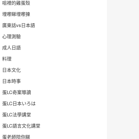
咀裡的雞蛋殼
埋嚟睇埋嚟揀
廣東話vs日本語
心理測驗
成人日語
料理
日本文化
日本時事
蛋LC奇案導讀
蛋LC日本いろは
蛋LC法學講堂
蛋LC語言文化講堂
蛋老師陪你睇