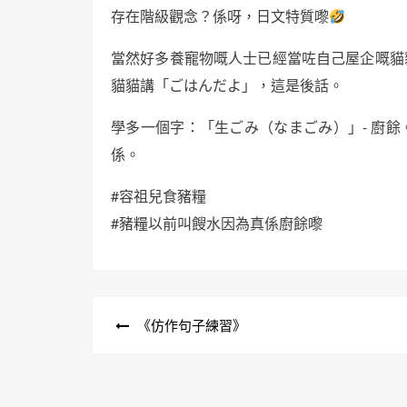
存在階級觀念？係呀，日文特質嚟
當然好多養寵物嘅人士已經當咗自己屋企嘅貓
貓貓講「ごはんだよ」，這是後話。
學多一個字：「生ごみ（なまごみ）」- 廚
係。
#容祖兒食豬糧
#豬糧以前叫餿水因為真係廚餘嚟
文
《仿作句子練習》
章
導
覽