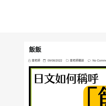
Skip
to
content
飯飯
P
蛋老師
09/08/2022
蛋老師雜談
No Comme
o
s
t
e
d
o
n