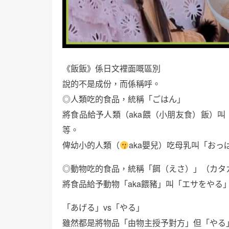
《飯飯》係日文裡面嘅區別
說的不是成份，而係稱呼。
◎人類吃的食品，統稱「ごはん」
將食品給予人類（aka餵（小朋友食）飯）
等。
俾幼小的人類（
aka嬰兒）吃母乳叫「お
◎動物吃的食品，統稱「餌（えさ）」（カタ
將食品給予動物「aka餵豬」叫「エサをやる
「あげる」vs「やる」
雖然都是將物品「由物主授予對方」但「やる