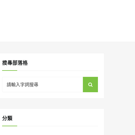
搜㝷部落格
Search
for:
分類