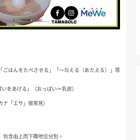
叫「ごはんをたべさせる」「〜与える（あたえる）」等
っぱいをあげる」（おっぱい＝乳房）
カナ「エサ」很常見）
」
」包含由上而下嘅地位分別。