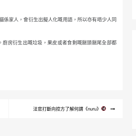
貓係家人，會衍生出擬人化嘅用語，所以亦有唔少人同
餘。廚房衍生出嘅垃圾，果皮或者食剩嘅餸頭餸尾全部都
法官打斷向控方了解何謂《nuru》