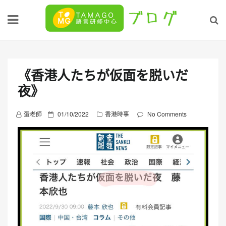
Skip
to
content
《香港人たちが仮面を脱いだ
夜》
P
蛋老師
01/10/2022
香港時事
No Comments
o
s
t
e
d
o
n