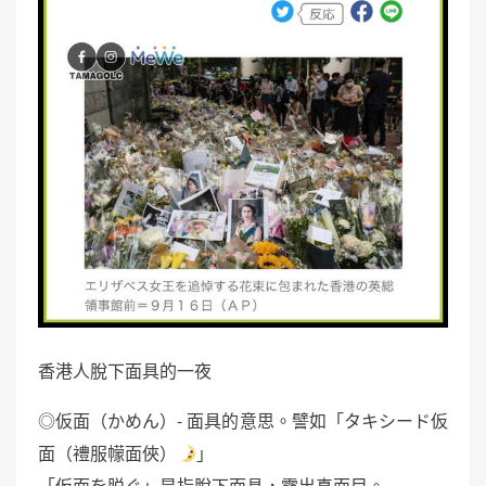
香港人脫下面具的一夜
◎仮面（かめん）- 面具的意思。譬如「タキシード仮
面（禮服幪面俠）
」
「仮面を脱ぐ」是指脫下面具，露出真面目。