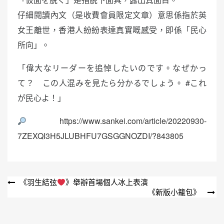
仔細閱讀內文（是收費會員限定文章）意思係指於英
女王離世，香港人紛紛表達真實嘅感受，即係「民心
所向」。
「偉大なリーダーを追悼したいのです。なぜかっ
て？ この人混みを見たら分かるでしょう。 #これ
が民心よ！」
https://www.sankei.com/article/20220930-
7ZEXQI3H5JLUBHFU7GSGGNOZDI/?843805
文
《羽生結弦
》舉辦首場個人冰上表演
《新版小籠包》
章
導