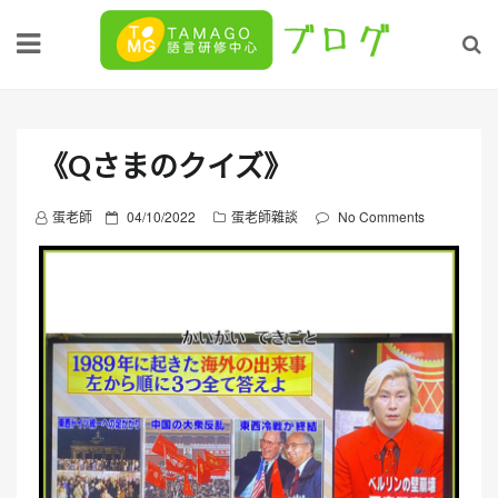
Skip
to
content
《Qさまのクイズ》
P
蛋老師
04/10/2022
蛋老師雜談
No Comments
o
s
t
e
d
o
n