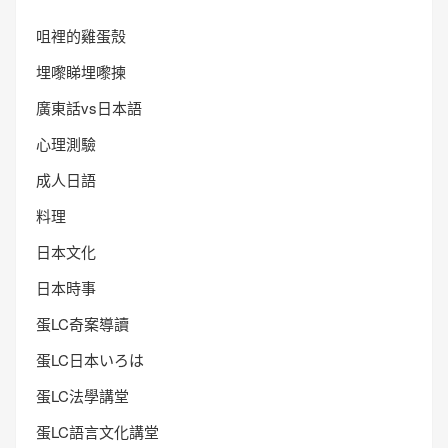
咀裡的雞蛋殼
埋嚟睇埋嚟揀
廣東話vs日本語
心理測驗
成人日語
料理
日本文化
日本時事
蛋LC奇案導讀
蛋LC日本いろは
蛋LC法學講堂
蛋LC語言文化講堂