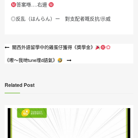
答案喺….右邊
◎反乱（はんらん）ー 對支配者嘅反抗/示威
文
關西外語留學中的雞蛋仔獲得《獎學金》
章
《嚟～我哋tune埋d語氣》
導
覽
Related Post