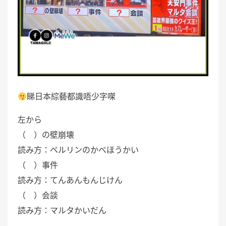
睇日本綜藝都識唔少字㗎
左から
（ ）の壁崩壊
読み方：ベルリンのかべほうかい
（ ）事件
読み方：てんあんもんじけん
（ ）会談
読み方：マルタかいだん