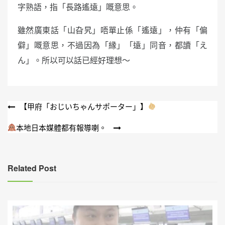
字熟語，指「長路遙遠」嘅意思。
雖然廣東話「山旮旯」唔單止係「遙遠」，仲有「偏
僻」嘅意思，不過因為「縁」「遠」同音，都讀「え
ん」。所以可以話已經好理想～
文
【甲府「おじいちゃんサポーター」】
章
本地日本媒體都有報導喇。
導
覽
Related Post