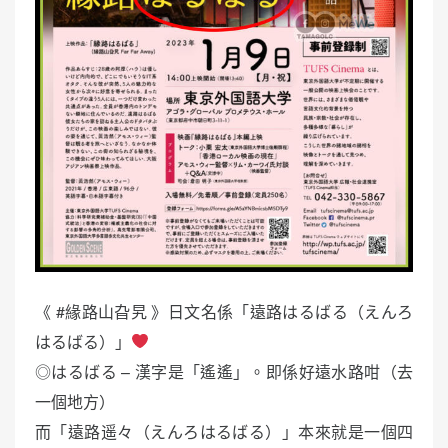
《 #緣路山旮旯 》日文名係「遠路はるばる（えんろ
はるばる）」
◎はるばる – 漢字是「遙遙」。即係好遠水路咁（去
一個地方）
而「遠路遥々（えんろはるばる）」本來就是一個四