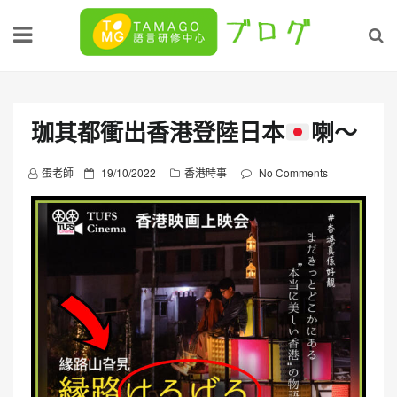
Skip
to
content
珈其都衝出香港登陸日本
喇～
P
蛋老師
19/10/2022
香港時事
No Comments
o
s
t
e
d
o
n