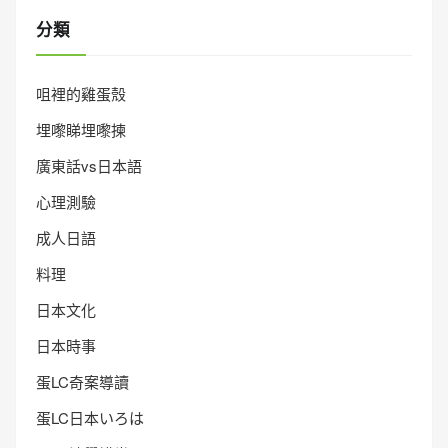
分類
咀裡的雞蛋殼
埋嚟睇埋嚟揀
廣東話vs日本語
心理測驗
成人日語
料理
日本文化
日本時事
蛋LC奇案導讀
蛋LC日本いろは