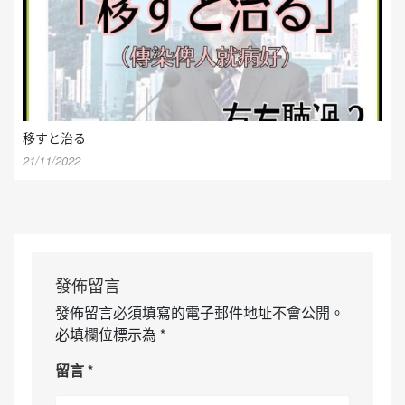
移すと治る
21/11/2022
發佈留言
發佈留言必須填寫的電子郵件地址不會公開。
必填欄位標示為
*
留言
*