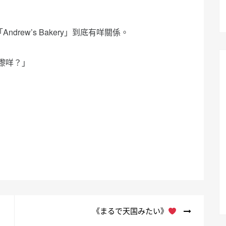
「Andrew’s Bakery」到底有咩關係。
公嚟咩？」
《まるで天国みたい》