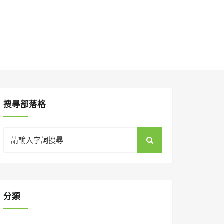
搜㝷部落格
Search
for:
分類