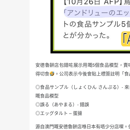
安德魯餅店包錯咗展示用嘅5個食品模型，賣
得切食
。公司表示今後會貼上標簽註明「食
◎食品サンプル（しょくひん さんぷる）- 來
嘅食品模型
◎誤る（あやまる）- 錯誤
◎エッグタルト – 蛋撻
源自澳門嘅安德魯餅店喺日本有唔少分店㗎。