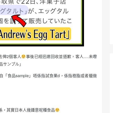
咗俾2個客人
事後已經迅速回收並道歉，客人….未嚟
品サンプル」
自「食品sample」唔係指試食果d，係指樹脂或者蠟做
係，其實日本人幾鍾意呢種食品