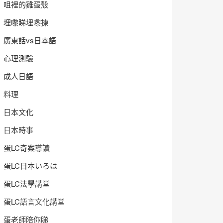
咀裡的雞蛋殼
埋嚟睇埋嚟揀
廣東話vs日本語
心理測驗
成人日語
料理
日本文化
日本時事
蛋LC奇案導讀
蛋LC日本いろは
蛋LC法學講堂
蛋LC語言文化講堂
蛋老師陪你睇