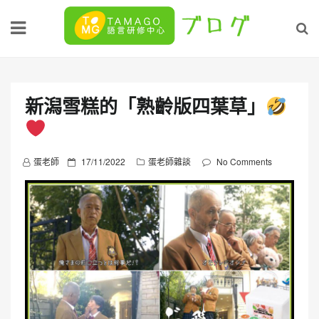
Skip
to
content
新潟雪糕的「熟齡版四葉草」
P
蛋老師
17/11/2022
蛋老師雜談
No Comments
o
s
t
e
d
o
n