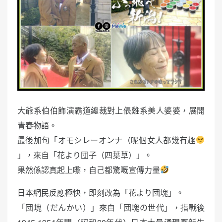
大爺系伯伯飾演霸道總裁對上倀雞系美人婆婆，展開
青春物語。
最後加句「オモシレーオンナ（呢個女人都幾有趣
」，來自「花より団子（四葉草）」。
果然係認真起上嚟，自己都驚嘅宣傳力量
日本網民反應極快，即刻改為「花より団塊」。
「団塊（だんかい）」來自「団塊の世代」，指戰後