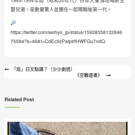
1945-1954年間（昭和20年代）日本大量湧現嘅新生
嬰兒潮，是數量驚人並團在一起嘅戰後第一代。
https://twitter.com/seihyo_jp/status/15928358132846
75584?s=46&t=CdEc9zPaIptrfHWFGu7ndQ
文
「屈」日文點講？（少少劇透）
《空難遺書》
章
導
覽
Related Post