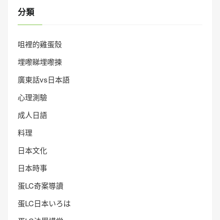
分類
咀裡的雞蛋殼
埋嚟睇埋嚟揀
廣東話vs日本語
心理測驗
成人日語
料理
日本文化
日本時事
蛋LC奇案導讀
蛋LC日本いろは