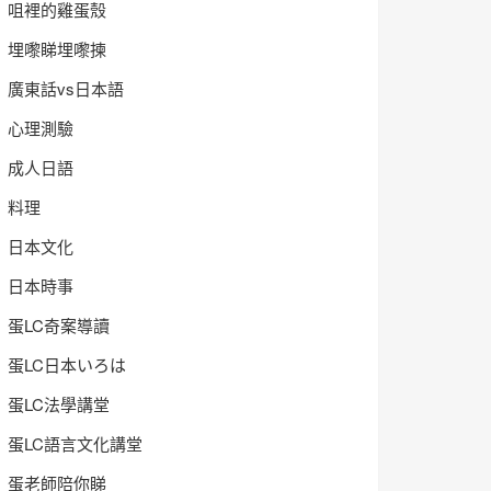
咀裡的雞蛋殼
埋嚟睇埋嚟揀
廣東話vs日本語
心理測驗
成人日語
料理
日本文化
日本時事
蛋LC奇案導讀
蛋LC日本いろは
蛋LC法學講堂
蛋LC語言文化講堂
蛋老師陪你睇