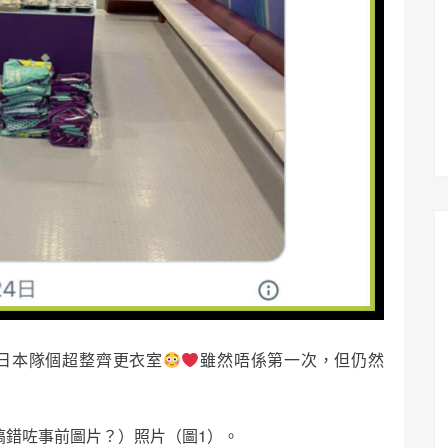
日本隊個超整齊更衣室
雖然唔係第一次，但仍然
其實搞錯咗事前圖片？）照片（圖1）。