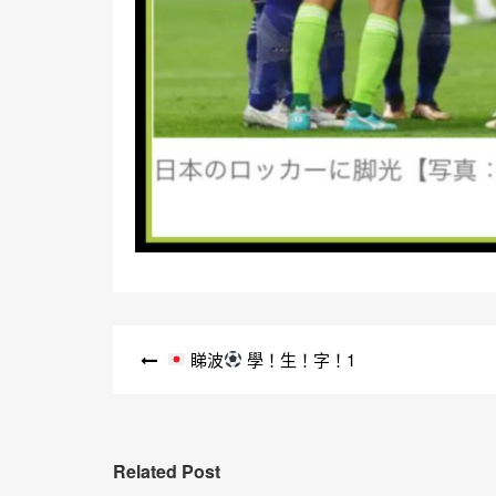
文
睇波
學！生！字！1
章
導
覽
Related Post