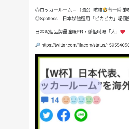
◎ロッカールーム – （圖2）咳咳
有一瞬睇
◎Spotless – 日本媒體選用「ピカピカ」
日本呢個品牌最強嘅PR，係佢哋嘅「人」
https://twitter.com/fifacom/status/159