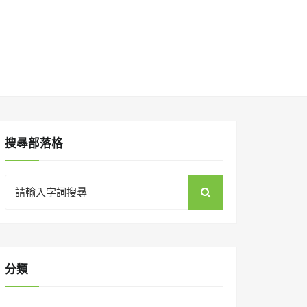
搜㝷部落格
Search
for:
分類