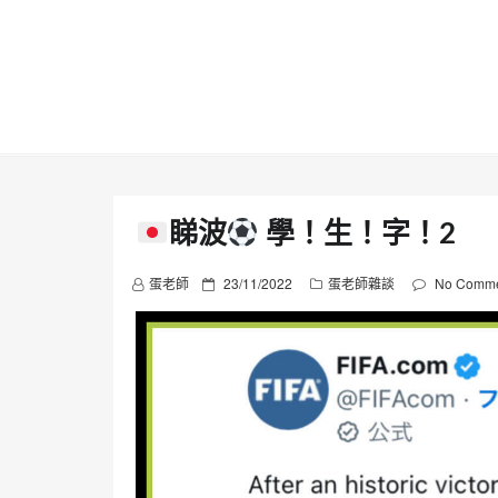
Skip
to
content
睇波
學！生！字！2
P
蛋老師
23/11/2022
蛋老師雜談
No Comme
o
s
t
e
d
o
n