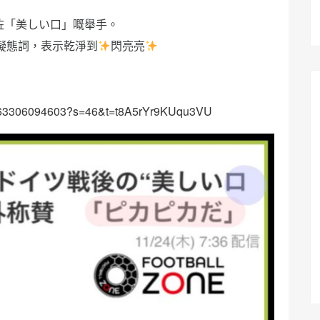
咗「美しい口」嘅舉手。
呢個擬態詞，表示乾淨到
閃亮亮
5540563306094603?s=46&t=t8A5rYr9KUqu3VU